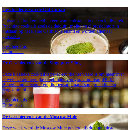
Geschiedenis van de Old Cuban
Cubaanse dranken hebben een ware cultstatus in de cocktailwereld.
Prachtige cocktails zoals de daiquiri, mojito en el presidente zijn
ontstaan op het kleine Caribische eiland en worden allemaal
gemaak...
Geschiedenis
Enthousiast
De Geschiedenis van de Singapore Sling
Deze klassieke cocktail is zeker een die het waard is om meer over
te weten. Een heerlijke combinatie van gin, Cointreau, DOM
Benedictine, kersenlikeur, limoensap, ananassap, grenadine en
Angostura bi...
Geschiedenis
Enthousiast
De Geschiedenis van de Moscow Mule
Deze week werd de Moscow Mule gevierd als de populairste