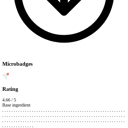
Microbadges
Rating
4.66 / 5
Base ingredient
. . . . . . . . . . . . . . . . . . . . . . . . . . . . . . . . . . . . . . . . . . . . . . . . . . . . . .
. . . . . . . . . . . . . . . . . . . . . . . . . . . . . . . . . . . . . . . . . . . . . . . . . . . . . .
. . . . . . . . . . . . . . . . . . . . . . . . . . . . . . . . . . . . . . . . . . . . . . . . . . . . . .
. . . . . . . . . . . . . .