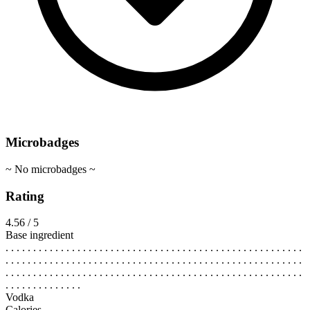
Microbadges
~ No microbadges ~
Rating
4.56 / 5
Base ingredient
. . . . . . . . . . . . . . . . . . . . . . . . . . . . . . . . . . . . . . . . . . . . . . . . . . . . . .
. . . . . . . . . . . . . . . . . . . . . . . . . . . . . . . . . . . . . . . . . . . . . . . . . . . . . .
. . . . . . . . . . . . . . . . . . . . . . . . . . . . . . . . . . . . . . . . . . . . . . . . . . . . . .
. . . . . . . . . . . . . .
Vodka
Calories