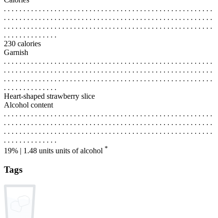
. . . . . . . . . . . . . . . . . . . . . . . . . . . . . . . . . . . . . . . . . . . . . . . . . . . . . .
. . . . . . . . . . . . . . . . . . . . . . . . . . . . . . . . . . . . . . . . . . . . . . . . . . . . . .
. . . . . . . . . . . . . . . . . . . . . . . . . . . . . . . . . . . . . . . . . . . . . . . . . . . . . .
. . . . . . . . . . . . . .
230 calories
Garnish
. . . . . . . . . . . . . . . . . . . . . . . . . . . . . . . . . . . . . . . . . . . . . . . . . . . . . .
. . . . . . . . . . . . . . . . . . . . . . . . . . . . . . . . . . . . . . . . . . . . . . . . . . . . . .
. . . . . . . . . . . . . . . . . . . . . . . . . . . . . . . . . . . . . . . . . . . . . . . . . . . . . .
. . . . . . . . . . . . . .
Heart-shaped strawberry slice
Alcohol content
. . . . . . . . . . . . . . . . . . . . . . . . . . . . . . . . . . . . . . . . . . . . . . . . . . . . . .
. . . . . . . . . . . . . . . . . . . . . . . . . . . . . . . . . . . . . . . . . . . . . . . . . . . . . .
. . . . . . . . . . . . . . . . . . . . . . . . . . . . . . . . . . . . . . . . . . . . . . . . . . . . . .
. . . . . . . . . . . . . .
*
19% | 1.48 units
units of alcohol
Tags