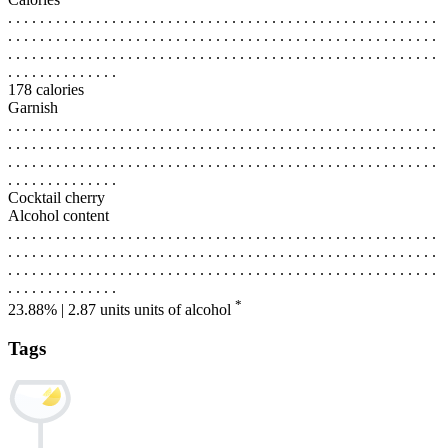
. . . . . . . . . . . . . . . . . . . . . . . . . . . . . . . . . . . . . . . . . . . . . . . . . . . . . .
. . . . . . . . . . . . . . . . . . . . . . . . . . . . . . . . . . . . . . . . . . . . . . . . . . . . . .
. . . . . . . . . . . . . . . . . . . . . . . . . . . . . . . . . . . . . . . . . . . . . . . . . . . . . .
. . . . . . . . . . . . . .
178 calories
Garnish
. . . . . . . . . . . . . . . . . . . . . . . . . . . . . . . . . . . . . . . . . . . . . . . . . . . . . .
. . . . . . . . . . . . . . . . . . . . . . . . . . . . . . . . . . . . . . . . . . . . . . . . . . . . . .
. . . . . . . . . . . . . . . . . . . . . . . . . . . . . . . . . . . . . . . . . . . . . . . . . . . . . .
. . . . . . . . . . . . . .
Cocktail cherry
Alcohol content
. . . . . . . . . . . . . . . . . . . . . . . . . . . . . . . . . . . . . . . . . . . . . . . . . . . . . .
. . . . . . . . . . . . . . . . . . . . . . . . . . . . . . . . . . . . . . . . . . . . . . . . . . . . . .
. . . . . . . . . . . . . . . . . . . . . . . . . . . . . . . . . . . . . . . . . . . . . . . . . . . . . .
. . . . . . . . . . . . . .
*
23.88% | 2.87 units
units of alcohol
Tags