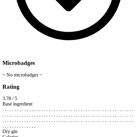
Microbadges
~ No microbadges ~
Rating
3.78 / 5
Base ingredient
. . . . . . . . . . . . . . . . . . . . . . . . . . . . . . . . . . . . . . . . . . . . . . . . . . . . . .
. . . . . . . . . . . . . . . . . . . . . . . . . . . . . . . . . . . . . . . . . . . . . . . . . . . . . .
. . . . . . . . . . . . . . . . . . . . . . . . . . . . . . . . . . . . . . . . . . . . . . . . . . . . . .
. . . . . . . . . . . . . .
Dry gin
Calories