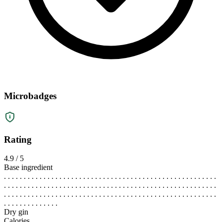
Microbadges
Rating
4.9 / 5
Base ingredient
. . . . . . . . . . . . . . . . . . . . . . . . . . . . . . . . . . . . . . . . . . . . . . . . . . . . . .
. . . . . . . . . . . . . . . . . . . . . . . . . . . . . . . . . . . . . . . . . . . . . . . . . . . . . .
. . . . . . . . . . . . . . . . . . . . . . . . . . . . . . . . . . . . . . . . . . . . . . . . . . . . . .
. . . . . . . . . . . . . .
Dry gin
Calories