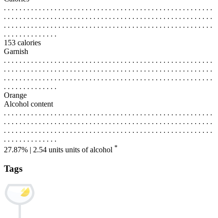
. . . . . . . . . . . . . . . . . . . . . . . . . . . . . . . . . . . . . . . . . . . . . . . . . . . . . .
. . . . . . . . . . . . . . . . . . . . . . . . . . . . . . . . . . . . . . . . . . . . . . . . . . . . . .
. . . . . . . . . . . . . . . . . . . . . . . . . . . . . . . . . . . . . . . . . . . . . . . . . . . . . .
. . . . . . . . . . . . . .
153 calories
Garnish
. . . . . . . . . . . . . . . . . . . . . . . . . . . . . . . . . . . . . . . . . . . . . . . . . . . . . .
. . . . . . . . . . . . . . . . . . . . . . . . . . . . . . . . . . . . . . . . . . . . . . . . . . . . . .
. . . . . . . . . . . . . . . . . . . . . . . . . . . . . . . . . . . . . . . . . . . . . . . . . . . . . .
. . . . . . . . . . . . . .
Orange
Alcohol content
. . . . . . . . . . . . . . . . . . . . . . . . . . . . . . . . . . . . . . . . . . . . . . . . . . . . . .
. . . . . . . . . . . . . . . . . . . . . . . . . . . . . . . . . . . . . . . . . . . . . . . . . . . . . .
. . . . . . . . . . . . . . . . . . . . . . . . . . . . . . . . . . . . . . . . . . . . . . . . . . . . . .
. . . . . . . . . . . . . .
*
27.87% | 2.54 units
units of alcohol
Tags