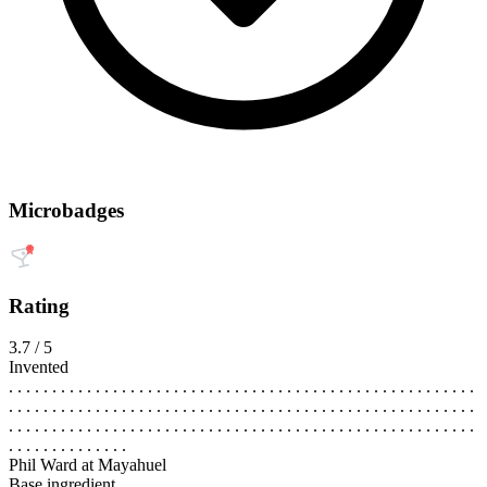
Microbadges
Rating
3.7 / 5
Invented
. . . . . . . . . . . . . . . . . . . . . . . . . . . . . . . . . . . . . . . . . . . . . . . . . . . . . .
. . . . . . . . . . . . . . . . . . . . . . . . . . . . . . . . . . . . . . . . . . . . . . . . . . . . . .
. . . . . . . . . . . . . . . . . . . . . . . . . . . . . . . . . . . . . . . . . . . . . . . . . . . . . .
. . . . . . . . . . . . . .
Phil Ward at Mayahuel
Base ingredient