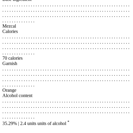
. . . . . . . . . . . . . . . . . . . . . . . . . . . . . . . . . . . . . . . . . . . . . . . . . . . . . .
. . . . . . . . . . . . . . . . . . . . . . . . . . . . . . . . . . . . . . . . . . . . . . . . . . . . . .
. . . . . . . . . . . . . . . . . . . . . . . . . . . . . . . . . . . . . . . . . . . . . . . . . . . . . .
. . . . . . . . . . . . . .
Mezcal
Calories
. . . . . . . . . . . . . . . . . . . . . . . . . . . . . . . . . . . . . . . . . . . . . . . . . . . . . .
. . . . . . . . . . . . . . . . . . . . . . . . . . . . . . . . . . . . . . . . . . . . . . . . . . . . . .
. . . . . . . . . . . . . . . . . . . . . . . . . . . . . . . . . . . . . . . . . . . . . . . . . . . . . .
. . . . . . . . . . . . . .
70 calories
Garnish
. . . . . . . . . . . . . . . . . . . . . . . . . . . . . . . . . . . . . . . . . . . . . . . . . . . . . .
. . . . . . . . . . . . . . . . . . . . . . . . . . . . . . . . . . . . . . . . . . . . . . . . . . . . . .
. . . . . . . . . . . . . . . . . . . . . . . . . . . . . . . . . . . . . . . . . . . . . . . . . . . . . .
. . . . . . . . . . . . . .
Orange
Alcohol content
. . . . . . . . . . . . . . . . . . . . . . . . . . . . . . . . . . . . . . . . . . . . . . . . . . . . . .
. . . . . . . . . . . . . . . . . . . . . . . . . . . . . . . . . . . . . . . . . . . . . . . . . . . . . .
. . . . . . . . . . . . . . . . . . . . . . . . . . . . . . . . . . . . . . . . . . . . . . . . . . . . . .
. . . . . . . . . . . . . .
*
35.29% | 2.4 units
units of alcohol