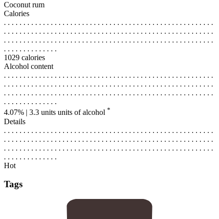
Coconut rum
Calories
. . . . . . . . . . . . . . . . . . . . . . . . . . . . . . . . . . . . . . . . . . . . . . . . . . . . . .
. . . . . . . . . . . . . . . . . . . . . . . . . . . . . . . . . . . . . . . . . . . . . . . . . . . . . .
. . . . . . . . . . . . . . . . . . . . . . . . . . . . . . . . . . . . . . . . . . . . . . . . . . . . . .
. . . . . . . . . . . . . .
1029 calories
Alcohol content
. . . . . . . . . . . . . . . . . . . . . . . . . . . . . . . . . . . . . . . . . . . . . . . . . . . . . .
. . . . . . . . . . . . . . . . . . . . . . . . . . . . . . . . . . . . . . . . . . . . . . . . . . . . . .
. . . . . . . . . . . . . . . . . . . . . . . . . . . . . . . . . . . . . . . . . . . . . . . . . . . . . .
. . . . . . . . . . . . . .
*
4.07% | 3.3 units
units of alcohol
Details
. . . . . . . . . . . . . . . . . . . . . . . . . . . . . . . . . . . . . . . . . . . . . . . . . . . . . .
. . . . . . . . . . . . . . . . . . . . . . . . . . . . . . . . . . . . . . . . . . . . . . . . . . . . . .
. . . . . . . . . . . . . . . . . . . . . . . . . . . . . . . . . . . . . . . . . . . . . . . . . . . . . .
. . . . . . . . . . . . . .
Hot
Tags