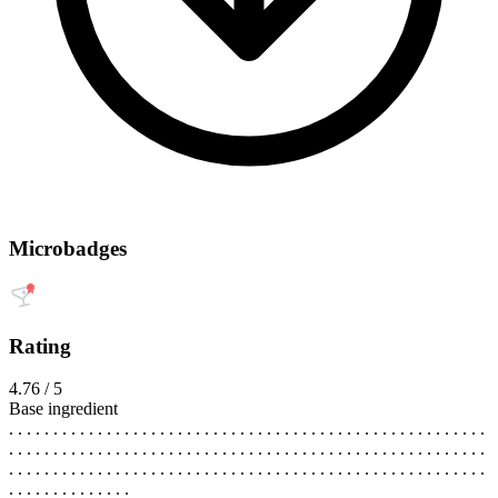
Microbadges
Rating
4.76 / 5
Base ingredient
. . . . . . . . . . . . . . . . . . . . . . . . . . . . . . . . . . . . . . . . . . . . . . . . . . . . . .
. . . . . . . . . . . . . . . . . . . . . . . . . . . . . . . . . . . . . . . . . . . . . . . . . . . . . .
. . . . . . . . . . . . . . . . . . . . . . . . . . . . . . . . . . . . . . . . . . . . . . . . . . . . . .
. . . . . . . . . . . . . .