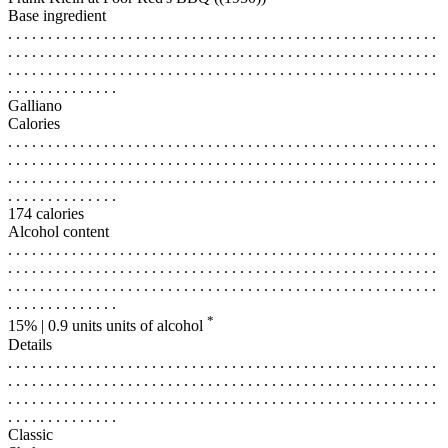
Base ingredient
. . . . . . . . . . . . . . . . . . . . . . . . . . . . . . . . . . . . . . . . . . . . . . . . . . . . . .
. . . . . . . . . . . . . . . . . . . . . . . . . . . . . . . . . . . . . . . . . . . . . . . . . . . . . .
. . . . . . . . . . . . . . . . . . . . . . . . . . . . . . . . . . . . . . . . . . . . . . . . . . . . . .
. . . . . . . . . . . . . .
Galliano
Calories
. . . . . . . . . . . . . . . . . . . . . . . . . . . . . . . . . . . . . . . . . . . . . . . . . . . . . .
. . . . . . . . . . . . . . . . . . . . . . . . . . . . . . . . . . . . . . . . . . . . . . . . . . . . . .
. . . . . . . . . . . . . . . . . . . . . . . . . . . . . . . . . . . . . . . . . . . . . . . . . . . . . .
. . . . . . . . . . . . . .
174 calories
Alcohol content
. . . . . . . . . . . . . . . . . . . . . . . . . . . . . . . . . . . . . . . . . . . . . . . . . . . . . .
. . . . . . . . . . . . . . . . . . . . . . . . . . . . . . . . . . . . . . . . . . . . . . . . . . . . . .
. . . . . . . . . . . . . . . . . . . . . . . . . . . . . . . . . . . . . . . . . . . . . . . . . . . . . .
. . . . . . . . . . . . . .
*
15% | 0.9 units
units of alcohol
Details
. . . . . . . . . . . . . . . . . . . . . . . . . . . . . . . . . . . . . . . . . . . . . . . . . . . . . .
. . . . . . . . . . . . . . . . . . . . . . . . . . . . . . . . . . . . . . . . . . . . . . . . . . . . . .
. . . . . . . . . . . . . . . . . . . . . . . . . . . . . . . . . . . . . . . . . . . . . . . . . . . . . .
. . . . . . . . . . . . . .
Classic