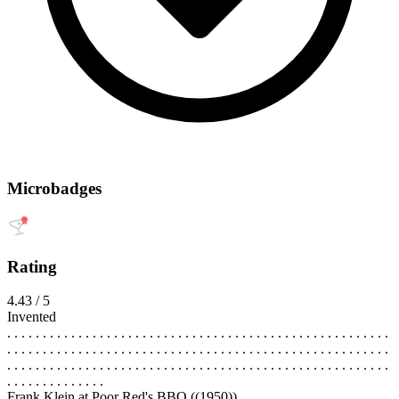
Microbadges
Rating
4.43 / 5
Invented
. . . . . . . . . . . . . . . . . . . . . . . . . . . . . . . . . . . . . . . . . . . . . . . . . . . . . .
. . . . . . . . . . . . . . . . . . . . . . . . . . . . . . . . . . . . . . . . . . . . . . . . . . . . . .
. . . . . . . . . . . . . . . . . . . . . . . . . . . . . . . . . . . . . . . . . . . . . . . . . . . . . .
. . . . . . . . . . . . . .
Frank Klein at Poor Red's BBQ
((1950))