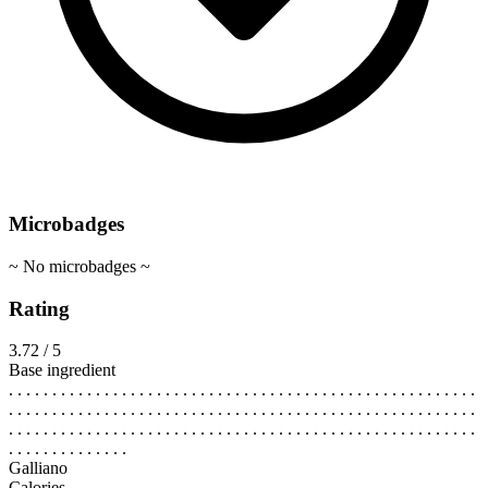
Microbadges
~ No microbadges ~
Rating
3.72 / 5
Base ingredient
. . . . . . . . . . . . . . . . . . . . . . . . . . . . . . . . . . . . . . . . . . . . . . . . . . . . . .
. . . . . . . . . . . . . . . . . . . . . . . . . . . . . . . . . . . . . . . . . . . . . . . . . . . . . .
. . . . . . . . . . . . . . . . . . . . . . . . . . . . . . . . . . . . . . . . . . . . . . . . . . . . . .
. . . . . . . . . . . . . .
Galliano
Calories