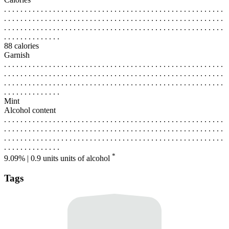
. . . . . . . . . . . . . . . . . . . . . . . . . . . . . . . . . . . . . . . . . . . . . . . . . . . . . .
. . . . . . . . . . . . . . . . . . . . . . . . . . . . . . . . . . . . . . . . . . . . . . . . . . . . . .
. . . . . . . . . . . . . . . . . . . . . . . . . . . . . . . . . . . . . . . . . . . . . . . . . . . . . .
. . . . . . . . . . . . . .
88 calories
Garnish
. . . . . . . . . . . . . . . . . . . . . . . . . . . . . . . . . . . . . . . . . . . . . . . . . . . . . .
. . . . . . . . . . . . . . . . . . . . . . . . . . . . . . . . . . . . . . . . . . . . . . . . . . . . . .
. . . . . . . . . . . . . . . . . . . . . . . . . . . . . . . . . . . . . . . . . . . . . . . . . . . . . .
. . . . . . . . . . . . . .
Mint
Alcohol content
. . . . . . . . . . . . . . . . . . . . . . . . . . . . . . . . . . . . . . . . . . . . . . . . . . . . . .
. . . . . . . . . . . . . . . . . . . . . . . . . . . . . . . . . . . . . . . . . . . . . . . . . . . . . .
. . . . . . . . . . . . . . . . . . . . . . . . . . . . . . . . . . . . . . . . . . . . . . . . . . . . . .
. . . . . . . . . . . . . .
*
9.09% | 0.9 units
units of alcohol
Tags