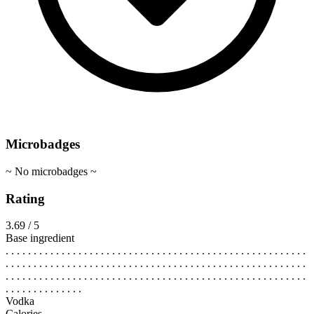
Microbadges
~ No microbadges ~
Rating
3.69 / 5
Base ingredient
. . . . . . . . . . . . . . . . . . . . . . . . . . . . . . . . . . . . . . . . . . . . . . . . . . . . . .
. . . . . . . . . . . . . . . . . . . . . . . . . . . . . . . . . . . . . . . . . . . . . . . . . . . . . .
. . . . . . . . . . . . . . . . . . . . . . . . . . . . . . . . . . . . . . . . . . . . . . . . . . . . . .
. . . . . . . . . . . . . .
Vodka
Calories