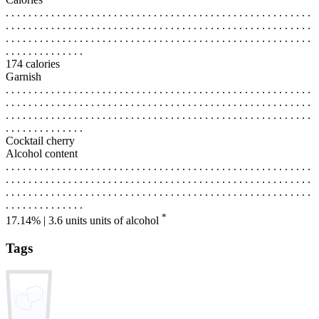
. . . . . . . . . . . . . . . . . . . . . . . . . . . . . . . . . . . . . . . . . . . . . . . . . . . . . .
. . . . . . . . . . . . . . . . . . . . . . . . . . . . . . . . . . . . . . . . . . . . . . . . . . . . . .
. . . . . . . . . . . . . . . . . . . . . . . . . . . . . . . . . . . . . . . . . . . . . . . . . . . . . .
. . . . . . . . . . . . . .
174 calories
Garnish
. . . . . . . . . . . . . . . . . . . . . . . . . . . . . . . . . . . . . . . . . . . . . . . . . . . . . .
. . . . . . . . . . . . . . . . . . . . . . . . . . . . . . . . . . . . . . . . . . . . . . . . . . . . . .
. . . . . . . . . . . . . . . . . . . . . . . . . . . . . . . . . . . . . . . . . . . . . . . . . . . . . .
. . . . . . . . . . . . . .
Cocktail cherry
Alcohol content
. . . . . . . . . . . . . . . . . . . . . . . . . . . . . . . . . . . . . . . . . . . . . . . . . . . . . .
. . . . . . . . . . . . . . . . . . . . . . . . . . . . . . . . . . . . . . . . . . . . . . . . . . . . . .
. . . . . . . . . . . . . . . . . . . . . . . . . . . . . . . . . . . . . . . . . . . . . . . . . . . . . .
. . . . . . . . . . . . . .
*
17.14% | 3.6 units
units of alcohol
Tags