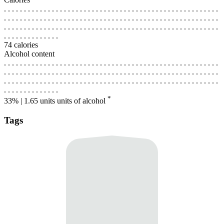
. . . . . . . . . . . . . . . . . . . . . . . . . . . . . . . . . . . . . . . . . . . . . . . . . . . . . .
. . . . . . . . . . . . . . . . . . . . . . . . . . . . . . . . . . . . . . . . . . . . . . . . . . . . . .
. . . . . . . . . . . . . . . . . . . . . . . . . . . . . . . . . . . . . . . . . . . . . . . . . . . . . .
. . . . . . . . . . . . . .
74 calories
Alcohol content
. . . . . . . . . . . . . . . . . . . . . . . . . . . . . . . . . . . . . . . . . . . . . . . . . . . . . .
. . . . . . . . . . . . . . . . . . . . . . . . . . . . . . . . . . . . . . . . . . . . . . . . . . . . . .
. . . . . . . . . . . . . . . . . . . . . . . . . . . . . . . . . . . . . . . . . . . . . . . . . . . . . .
. . . . . . . . . . . . . .
*
33% | 1.65 units
units of alcohol
Tags