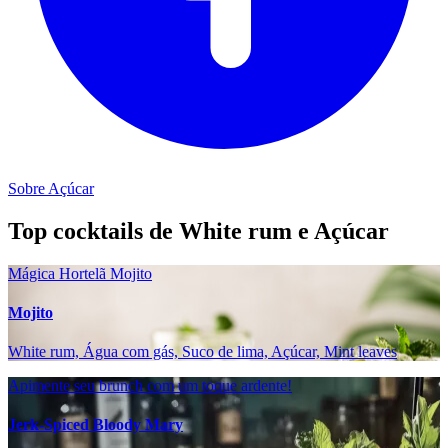
Sobre Açúcar
Top cocktails de White rum e Açúcar
Mágica Hortelã Mojito
Mojito
White rum, Água com gás, Suco de lima, Açúcar, Mint leaves
Apimente seu brunch com um toque ardente!
Jerk-Spiced Bloody Mary