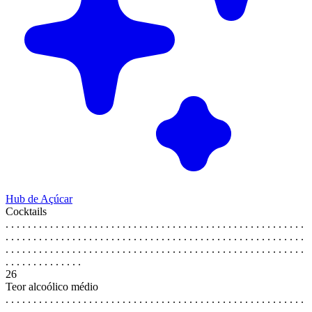
Hub de Açúcar
Cocktails
. . . . . . . . . . . . . . . . . . . . . . . . . . . . . . . . . . . . . . . . . . . . . . . . . . . . . .
. . . . . . . . . . . . . . . . . . . . . . . . . . . . . . . . . . . . . . . . . . . . . . . . . . . . . .
. . . . . . . . . . . . . . . . . . . . . . . . . . . . . . . . . . . . . . . . . . . . . . . . . . . . . .
. . . . . . . . . . . . . .
26
Teor alcoólico médio
. . . . . . . . . . . . . . . . . . . . . . . . . . . . . . . . . . . . . . . . . . . . . . . . . . . . . .
. . . . . . . . . . . . . . . . . . . . . . . . . . . . . . . . . . . . . . . . . . . . . . . . . . . . . .