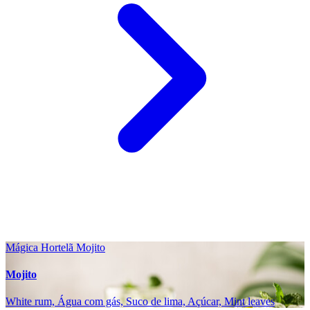
Mágica Hortelã Mojito
Mojito
White rum, Água com gás, Suco de lima, Açúcar, Mint leaves