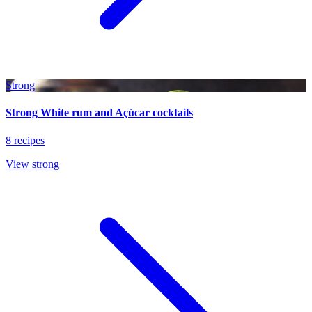
Strong
Strong White rum and Açúcar cocktails
8 recipes
View strong