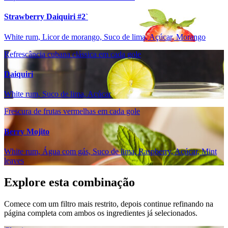
Strawberry Daiquiri #2`
White rum, Licor de morango, Suco de lima, Açúcar, Morango
Refrescância cubana clássica em cada gole
Daiquiri
White rum, Suco de lima, Açúcar
Frescura de frutas vermelhas em cada gole
Berry Mojito
White rum, Água com gás, Suco de lima, Raspberry, Açúcar, Mint
leaves
Explore esta combinação
Comece com um filtro mais restrito, depois continue refinando na
página completa com ambos os ingredientes já selecionados.