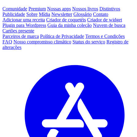
Comunidade
Premium
Nossas apps
Nossos livros
Distintivos
Publicidade
Sobre
Mídia
Newsletter
Glossário
Contato
Adicionar uma receita
Criador de coquetéis
Criador de widget
Plugin para Wordpress
Guia da minha coleção
Nuvem de busca
Cartões presente
Parceiros de marca
Política de Privacidade
Termos e Condições
FAQ
Nosso compromisso climático
Status do serviço
Registro de
alterações