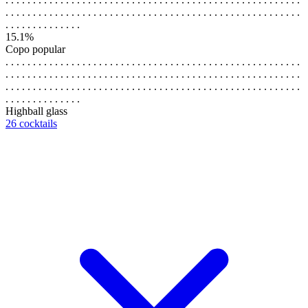
. . . . . . . . . . . . . . . . . . . . . . . . . . . . . . . . . . . . . . . . . . . . . . . . . . . . . .
. . . . . . . . . . . . . .
15.1%
Copo popular
. . . . . . . . . . . . . . . . . . . . . . . . . . . . . . . . . . . . . . . . . . . . . . . . . . . . . .
. . . . . . . . . . . . . . . . . . . . . . . . . . . . . . . . . . . . . . . . . . . . . . . . . . . . . .
. . . . . . . . . . . . . . . . . . . . . . . . . . . . . . . . . . . . . . . . . . . . . . . . . . . . . .
. . . . . . . . . . . . . .
Highball glass
26 cocktails