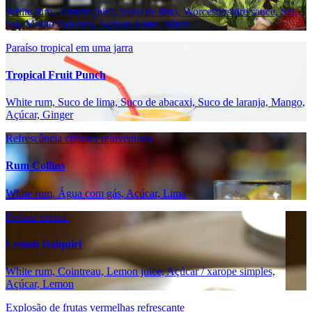
White rum, Tomato juice, Suco de lima, Worcestershire sauce, Sal,
Sal, Molho Tabasco, Açúcar, Lima, Water
Paraíso tropical em uma jarra
Tropical Fruit Punch
White rum, Suco de lima, Suco de abacaxi, Suco de laranja, Mango,
Açúcar, Ginger
Refrescância clássica reinventada
Rum Collins
White rum, Água com gás, Açúcar, Lima
Delícia cítrica.
Lemon Daiquiri
White rum, Cointreau, Lemon juice, Açúcar / xarope simples,
Açúcar, Lemon
Explosão de frutas vermelhas refrescante