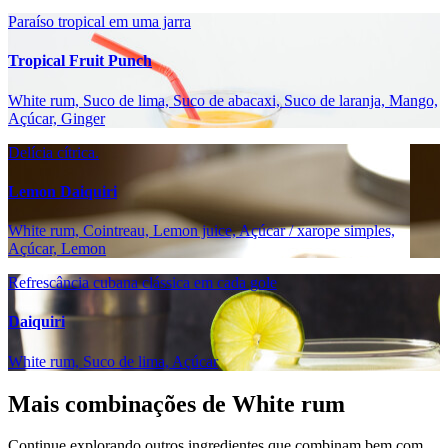
Paraíso tropical em uma jarra
Tropical Fruit Punch
White rum, Suco de lima, Suco de abacaxi, Suco de laranja, Mango,
Açúcar, Ginger
Delícia cítrica.
Lemon Daiquiri
White rum, Cointreau, Lemon juice, Açúcar / xarope simples,
Açúcar, Lemon
Refrescância cubana clássica em cada gole
Daiquiri
White rum, Suco de lima, Açúcar
Mais combinações de White rum
Continue explorando outros ingredientes que combinam bem com