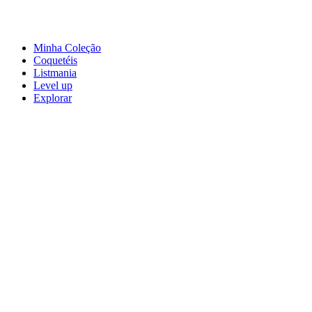
Minha Coleção
Coquetéis
Listmania
Level up
Explorar