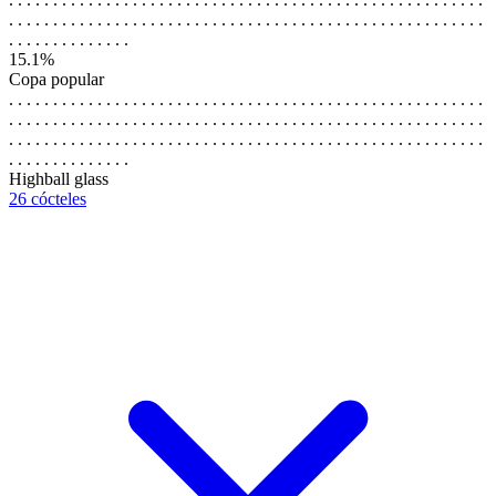
. . . . . . . . . . . . . . . . . . . . . . . . . . . . . . . . . . . . . . . . . . . . . . . . . . . . . .
. . . . . . . . . . . . . .
15.1%
Copa popular
. . . . . . . . . . . . . . . . . . . . . . . . . . . . . . . . . . . . . . . . . . . . . . . . . . . . . .
. . . . . . . . . . . . . . . . . . . . . . . . . . . . . . . . . . . . . . . . . . . . . . . . . . . . . .
. . . . . . . . . . . . . . . . . . . . . . . . . . . . . . . . . . . . . . . . . . . . . . . . . . . . . .
. . . . . . . . . . . . . .
Highball glass
26 cócteles