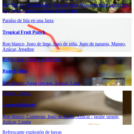
Ron blanco, Tomato juice, Jugo de lima, Worcestershire sauce, Sal,
Sal, Salsa Tabasco, Azúcar, Lima, Agua
Paraíso de Isla en una Jarra
Tropical Fruit Punch
Ron blanco, Jugo de lima, Jugo de piña, Jugo de naranja, Mango,
Azúcar, Jengibre
Refrescante Clásico Redefinido
Rum Collins
Ron blanco, Agua con gas, Azúcar, Lima
Delicia Cítrica.
Lemon Daiquiri
Ron blanco, Cointreau, Jugo de limón, Azúcar / jarabe simple,
Azúcar, Limón
Refrescante explosión de bayas