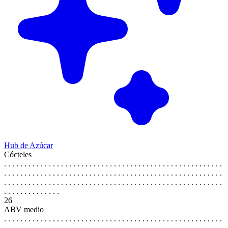
Hub de Azúcar
Cócteles
. . . . . . . . . . . . . . . . . . . . . . . . . . . . . . . . . . . . . . . . . . . . . . . . . . . . . .
. . . . . . . . . . . . . . . . . . . . . . . . . . . . . . . . . . . . . . . . . . . . . . . . . . . . . .
. . . . . . . . . . . . . . . . . . . . . . . . . . . . . . . . . . . . . . . . . . . . . . . . . . . . . .
. . . . . . . . . . . . . .
26
ABV medio
. . . . . . . . . . . . . . . . . . . . . . . . . . . . . . . . . . . . . . . . . . . . . . . . . . . . . .
. . . . . . . . . . . . . . . . . . . . . . . . . . . . . . . . . . . . . . . . . . . . . . . . . . . . . .