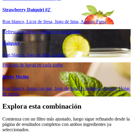
Strawberry Daiquiri #2`
Ron blanco, Licor de fresa, Jugo de lima, Azúcar, Fresa
Refrescante clásico cubano en cada sorbo
Daiquiri
Ron blanco, Jugo de lima, Azúcar
Frescura de bayas en cada sorbo
Berry Mojito
Ron blanco, Agua con gas, Jugo de lima, Frambuesa, Azúcar, Hojas
de menta
Explora esta combinación
Comienza con un filtro más ajustado, luego sigue refinando desde la
página de resultados completos con ambos ingredientes ya
seleccionados.