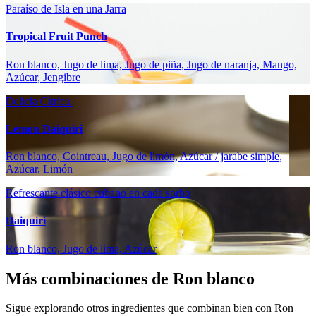
Paraíso de Isla en una Jarra
Tropical Fruit Punch
Ron blanco, Jugo de lima, Jugo de piña, Jugo de naranja, Mango,
Azúcar, Jengibre
Delicia Cítrica.
Lemon Daiquiri
Ron blanco, Cointreau, Jugo de limón, Azúcar / jarabe simple,
Azúcar, Limón
Refrescante clásico cubano en cada sorbo
Daiquiri
Ron blanco, Jugo de lima, Azúcar
Más combinaciones de Ron blanco
Sigue explorando otros ingredientes que combinan bien con Ron