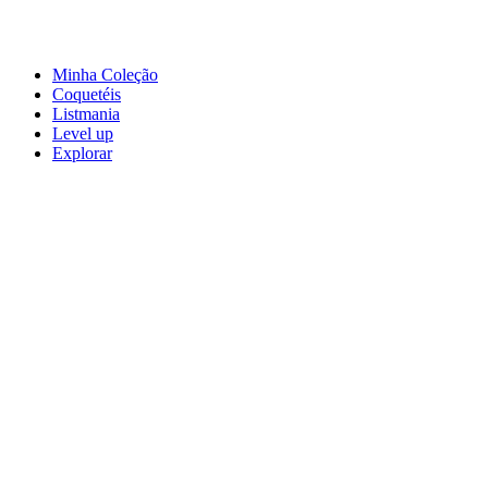
Minha Coleção
Coquetéis
Listmania
Level up
Explorar