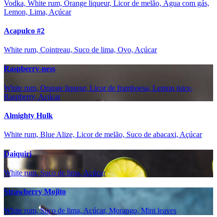
Vodka, White rum, Orange liqueur, Licor de melão, Água com gás,
Lemon, Lima, Açúcar
Acapulco #2
White rum, Cointreau, Suco de lima, Ovo, Açúcar
Raspberry-ness
White rum, Orange liqueur, Licor de framboesa, Lemon juice,
Raspberry, Açúcar
Almighty Hulk
White rum, Blue Alize, Licor de melão, Suco de abacaxi, Açúcar
Daiquiri
White rum, Suco de lima, Açúcar
Strawberry Mojito
White rum, Suco de lima, Açúcar, Morango, Mint leaves