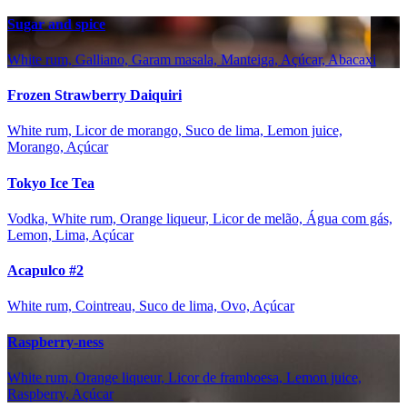
Sugar and spice
White rum, Galliano, Garam masala, Manteiga, Açúcar, Abacaxi
Frozen Strawberry Daiquiri
White rum, Licor de morango, Suco de lima, Lemon juice,
Morango, Açúcar
Tokyo Ice Tea
Vodka, White rum, Orange liqueur, Licor de melão, Água com gás,
Lemon, Lima, Açúcar
Acapulco #2
White rum, Cointreau, Suco de lima, Ovo, Açúcar
Raspberry-ness
White rum, Orange liqueur, Licor de framboesa, Lemon juice,
Raspberry, Açúcar