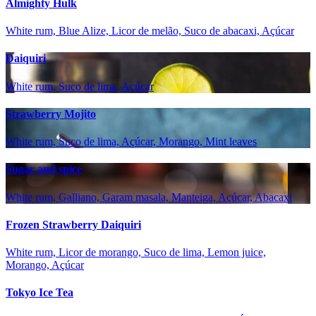
Almighty Hulk
White rum, Blue Alize, Licor de melão, Suco de abacaxi, Açúcar
Daiquiri
White rum, Suco de lima, Açúcar
Strawberry Mojito
White rum, Suco de lima, Açúcar, Morango, Mint leaves
Sugar and spice
White rum, Galliano, Garam masala, Manteiga, Açúcar, Abacaxi
Frozen Strawberry Daiquiri
White rum, Licor de morango, Suco de lima, Lemon juice,
Morango, Açúcar
Tokyo Ice Tea