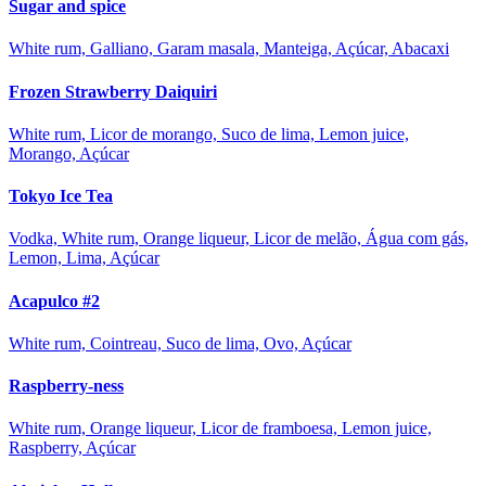
Sugar and spice
White rum, Galliano, Garam masala, Manteiga, Açúcar, Abacaxi
Frozen Strawberry Daiquiri
White rum, Licor de morango, Suco de lima, Lemon juice,
Morango, Açúcar
Tokyo Ice Tea
Vodka, White rum, Orange liqueur, Licor de melão, Água com gás,
Lemon, Lima, Açúcar
Acapulco #2
White rum, Cointreau, Suco de lima, Ovo, Açúcar
Raspberry-ness
White rum, Orange liqueur, Licor de framboesa, Lemon juice,
Raspberry, Açúcar