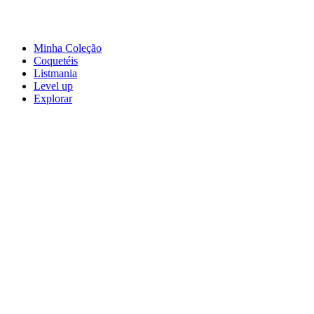
Minha Coleção
Coquetéis
Listmania
Level up
Explorar