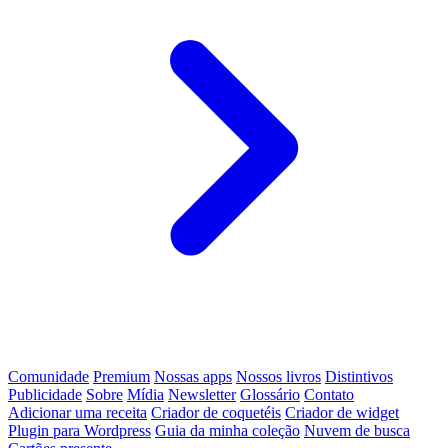
Comunidade
Premium
Nossas apps
Nossos livros
Distintivos
Publicidade
Sobre
Mídia
Newsletter
Glossário
Contato
Adicionar uma receita
Criador de coquetéis
Criador de widget
Plugin para Wordpress
Guia da minha coleção
Nuvem de busca