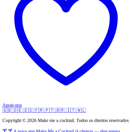
Apoie-nos
🇬🇧
🇩🇪
🇪🇸
🇫🇷
🇵🇹
🇧🇷
🇮🇹
🇳🇱
Copyright © 2026 Make me a cocktail. Todos os direitos reservados
🍸 🍸 A nova app Make Me a Cocktail já chegou — descarrega