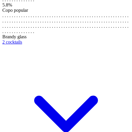
5.8%
Copo popular
. . . . . . . . . . . . . . . . . . . . . . . . . . . . . . . . . . . . . . . . . . . . . . . . . . . . . .
. . . . . . . . . . . . . . . . . . . . . . . . . . . . . . . . . . . . . . . . . . . . . . . . . . . . . .
. . . . . . . . . . . . . . . . . . . . . . . . . . . . . . . . . . . . . . . . . . . . . . . . . . . . . .
. . . . . . . . . . . . . .
Brandy glass
2 cocktails