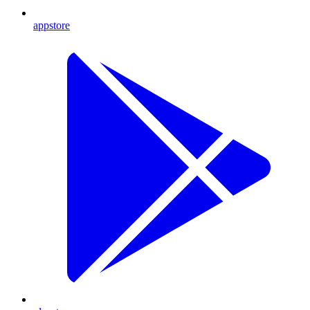
appstore