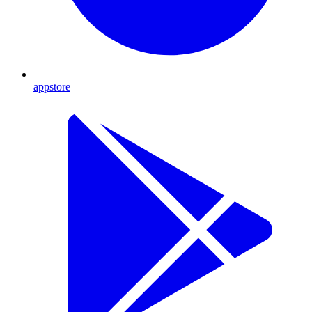
appstore