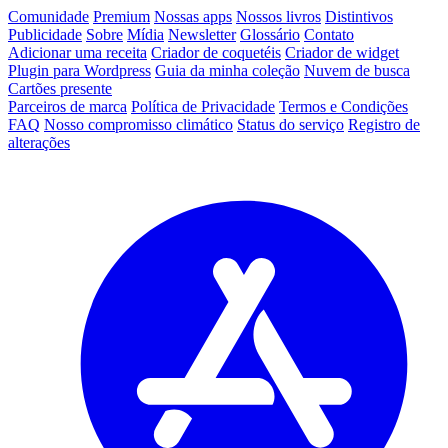
Comunidade
Premium
Nossas apps
Nossos livros
Distintivos
Publicidade
Sobre
Mídia
Newsletter
Glossário
Contato
Adicionar uma receita
Criador de coquetéis
Criador de widget
Plugin para Wordpress
Guia da minha coleção
Nuvem de busca
Cartões presente
Parceiros de marca
Política de Privacidade
Termos e Condições
FAQ
Nosso compromisso climático
Status do serviço
Registro de
alterações