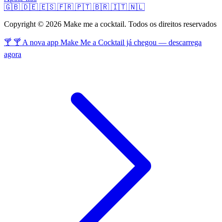
🇬🇧
🇩🇪
🇪🇸
🇫🇷
🇵🇹
🇧🇷
🇮🇹
🇳🇱
Copyright © 2026 Make me a cocktail. Todos os direitos reservados
🍸 🍸 A nova app Make Me a Cocktail já chegou — descarrega
agora