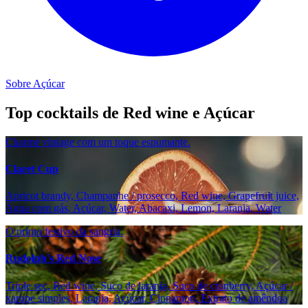
Sobre Açúcar
Top cocktails de Red wine e Açúcar
Charme vintage com um toque espumante.
Claret Cup
Apricot brandy, Champanhe / prosecco, Red wine, Grapefruit juice,
Água com gás, Açúcar, Water, Abacaxi, Lemon, Laranja, Water
O primo festivo da sangria.
Rudolph's Red Nose
Triple sec, Red wine, Suco de laranja, Suco de cranberry, Açúcar /
xarope simples, Laranja, Açúcar, Cinnamon, Extrato de amêndoa