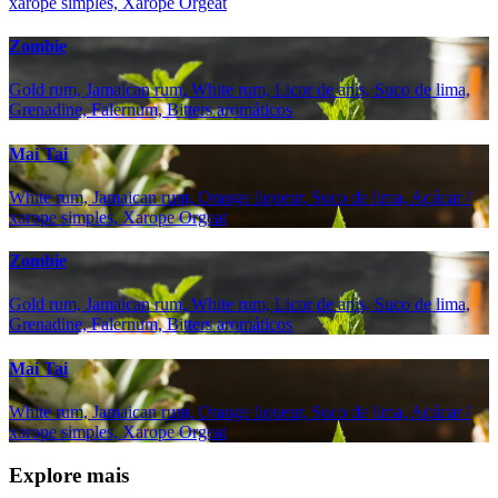
xarope simples, Xarope Orgeat
Zombie
Gold rum, Jamaican rum, White rum, Licor de anis, Suco de lima,
Grenadine, Falernum, Bitters aromáticos
Mai Tai
White rum, Jamaican rum, Orange liqueur, Suco de lima, Açúcar /
xarope simples, Xarope Orgeat
Zombie
Gold rum, Jamaican rum, White rum, Licor de anis, Suco de lima,
Grenadine, Falernum, Bitters aromáticos
Mai Tai
White rum, Jamaican rum, Orange liqueur, Suco de lima, Açúcar /
xarope simples, Xarope Orgeat
Explore mais