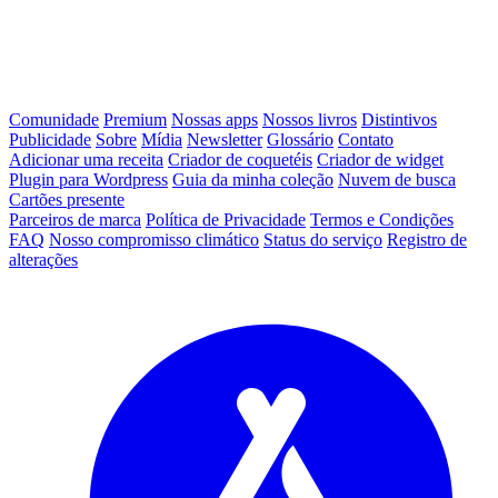
Comunidade
Premium
Nossas apps
Nossos livros
Distintivos
Publicidade
Sobre
Mídia
Newsletter
Glossário
Contato
Adicionar uma receita
Criador de coquetéis
Criador de widget
Plugin para Wordpress
Guia da minha coleção
Nuvem de busca
Cartões presente
Parceiros de marca
Política de Privacidade
Termos e Condições
FAQ
Nosso compromisso climático
Status do serviço
Registro de
alterações