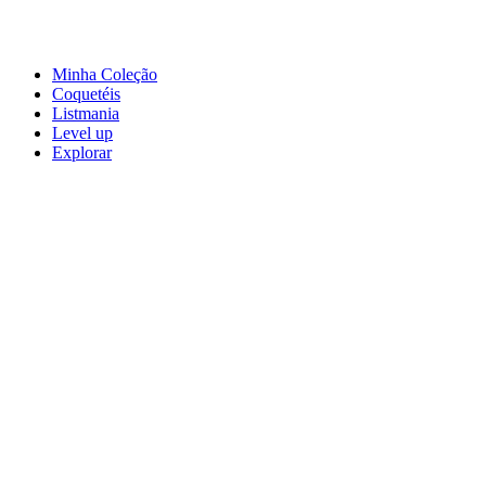
Minha Coleção
Coquetéis
Listmania
Level up
Explorar