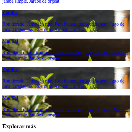
jarabe simple, Jarabe de orgeat
Zombie
Ron dorado, Jamaican rum, Ron blanco, Aniseed liqueur, Jugo de
lima, Granadina, Falernum, Aromatic bitters
Mai Tai
Ron blanco, Jamaican rum, Licor de naranja, Jugo de lima, Azúcar /
jarabe simple, Jarabe de orgeat
Zombie
Ron dorado, Jamaican rum, Ron blanco, Aniseed liqueur, Jugo de
lima, Granadina, Falernum, Aromatic bitters
Mai Tai
Ron blanco, Jamaican rum, Licor de naranja, Jugo de lima, Azúcar /
jarabe simple, Jarabe de orgeat
Explorar más