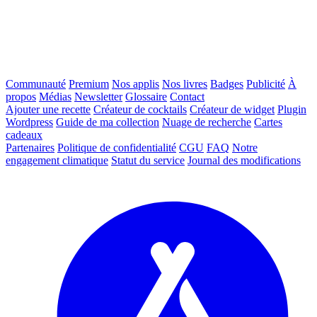
Communauté
Premium
Nos applis
Nos livres
Badges
Publicité
À
propos
Médias
Newsletter
Glossaire
Contact
Ajouter une recette
Créateur de cocktails
Créateur de widget
Plugin
Wordpress
Guide de ma collection
Nuage de recherche
Cartes
cadeaux
Partenaires
Politique de confidentialité
CGU
FAQ
Notre
engagement climatique
Statut du service
Journal des modifications