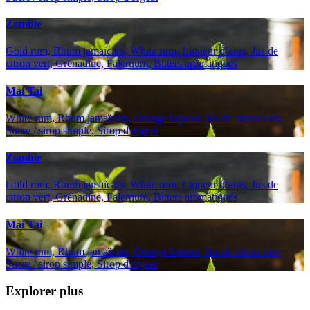
Zombie
Gold rum, Rhum jamaïcain, White rum, Liqueur d’anis, Jus de
citron vert, Grenadine, Falernum, Bitters aromatiques
Mai Tai
White rum, Rhum jamaïcain, Orange liqueur, Jus de citron vert,
Sucre / sirop simple, Sirop d'orgeat
Zombie
Gold rum, Rhum jamaïcain, White rum, Liqueur d’anis, Jus de
citron vert, Grenadine, Falernum, Bitters aromatiques
Mai Tai
White rum, Rhum jamaïcain, Orange liqueur, Jus de citron vert,
Sucre / sirop simple, Sirop d'orgeat
Explorer plus