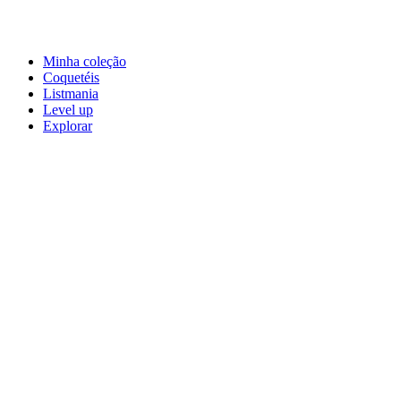
Minha coleção
Coquetéis
Listmania
Level up
Explorar