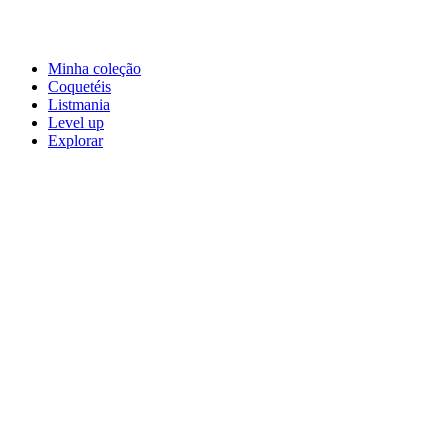
Minha coleção
Coquetéis
Listmania
Level up
Explorar