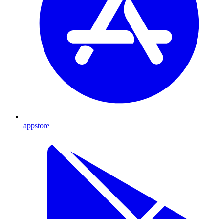
appstore