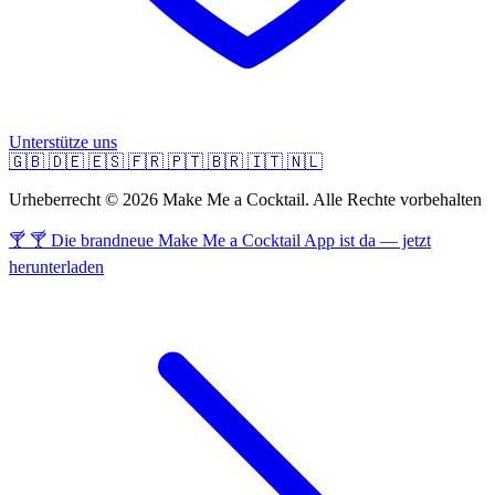
Unterstütze uns
🇬🇧
🇩🇪
🇪🇸
🇫🇷
🇵🇹
🇧🇷
🇮🇹
🇳🇱
Urheberrecht © 2026 Make Me a Cocktail. Alle Rechte vorbehalten
🍸 🍸 Die brandneue Make Me a Cocktail App ist da — jetzt
herunterladen