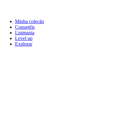
Minha coleção
Coquetéis
Listmania
Level up
Explorar