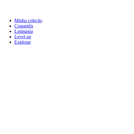
Minha coleção
Coquetéis
Listmania
Level up
Explorar