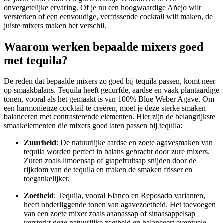
onvergetelijke ervaring. Of je nu een hoogwaardige Añejo wilt
versterken of een eenvoudige, verfrissende cocktail wilt maken, de
juiste mixers maken het verschil.
Waarom werken bepaalde mixers goed
met tequila?
De reden dat bepaalde mixers zo goed bij tequila passen, komt neer
op smaakbalans. Tequila heeft gedurfde, aardse en vaak plantaardige
tonen, vooral als het gemaakt is van 100% Blue Weber Agave. Om
een harmonieuze cocktail te creëren, moet je deze sterke smaken
balanceren met contrasterende elementen. Hier zijn de belangrijkste
smaakelementen die mixers goed laten passen bij tequila:
Zuurheid
: De natuurlijke aardse en zoete agavesmaken van
tequila worden perfect in balans gebracht door zure mixers.
Zuren zoals limoensap of grapefruitsap snijden door de
rijkdom van de tequila en maken de smaken frisser en
toegankelijker.
Zoetheid
: Tequila, vooral Blanco en Reposado varianten,
heeft onderliggende tonen van agavezoetheid. Het toevoegen
van een zoete mixer zoals ananassap of sinaasappelsap
versterkt deze natuurlijke zoetheid en balanceert eventuele