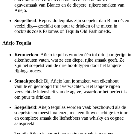
agavesmaak van Blanco en de diepere, rijkere smaken van
Añejo.
Soepelheid
: Reposado tequilas zijn soepeler dan Blanco’s en
veelzijdig—geschikt om puur te drinken of te mixen in
cocktails zoals Palomas of Tequila Old Fashioneds.
Añejo Tequila
Kenmerken
: Añejo tequilas worden één tot drie jaar gerijpt in
eikenhouten vaten, wat ze een diepe, rijke smaak geeft. Ze
zijn het soepelst van de drie hoofdtypen door het langere
rijpingsproces.
Smaakprofiel
: Bij Añejo kun je smaken van eikenhout,
vanille en gedroogd fruit verwachten. Het langere rijpen
verzacht de intensiteit van de agave, waardoor het perfect is
om puur te drinken.
Soepelheid
: Añejo tequilas worden vaak beschouwd als de
soepelste en meest luxueuze, met een fluweelachtige textuur
en complexe smaak die liefhebbers van whisky en cognac
aanspreekt.
Tequila Añejo is perfect voor wie op zoek is naar een