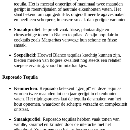
tequila. Het is meestal ongerijpt of maximaal twee maanden
gerijpt in roestvrijstalen of neutrale eikenhouten vaten. Het
staat bekend om zijn gedurfde, ongeraffineerde agavesmaken
en heeft een scherpere, intensere smaak dan gerijpte varianten.
Smaakprofiel
: Je proeft vaak frisse, plantaardige en
citrusachtige tonen in Blanco tequilas. Ze zijn populair in
cocktails zoals Margaritas vanwege hun schone en frisse
smaak.
Soepelheid
: Hoewel Blanco tequilas krachtig kunnen zijn,
bieden merken van hogere kwaliteit nog steeds een relatief
soepele ervaring, vooral in mixdrankjes.
Reposado Tequila
Kenmerken
: Reposado betekent "gerijpt" en deze tequilas
worden twee maanden tot een jaar gerijpt in eikenhouten
vaten. Het rijpingsproces laat de tequila de smaken van het
hout opnemen, waardoor de scherpte verzacht en complexiteit
ontstaat.
Smaakprofiel
: Reposado tequilas hebben vaak tonen van
vanille, karamel en kruiden door de interactie met het
eikenhout. Ze vormen een balans tussen de rauwe