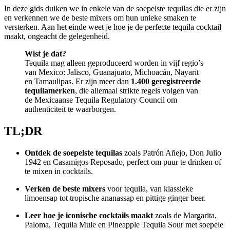
In deze gids duiken we in enkele van de soepelste tequilas die er zijn
en verkennen we de beste mixers om hun unieke smaken te
versterken. Aan het einde weet je hoe je de perfecte tequila cocktail
maakt, ongeacht de gelegenheid.
Wist je dat?
Tequila mag alleen geproduceerd worden in vijf regio’s
van Mexico: Jalisco, Guanajuato, Michoacán, Nayarit
en Tamaulipas. Er zijn meer dan
1.400 geregistreerde
tequilamerken
, die allemaal strikte regels volgen van
de Mexicaanse Tequila Regulatory Council om
authenticiteit te waarborgen.
TL;DR
Ontdek de soepelste tequilas
zoals Patrón Añejo, Don Julio
1942 en Casamigos Reposado, perfect om puur te drinken of
te mixen in cocktails.
Verken de beste mixers
voor tequila, van klassieke
limoensap tot tropische ananassap en pittige ginger beer.
Leer hoe je iconische cocktails maakt
zoals de Margarita,
Paloma, Tequila Mule en Pineapple Tequila Sour met soepele