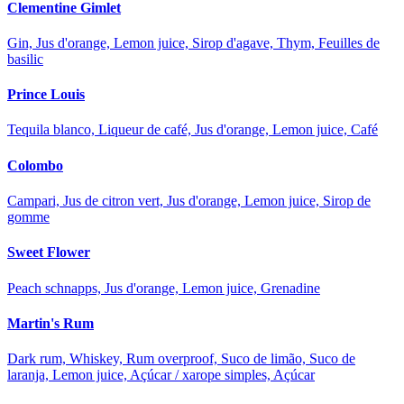
Clementine Gimlet
Gin, Jus d'orange, Lemon juice, Sirop d'agave, Thym, Feuilles de
basilic
Prince Louis
Tequila blanco, Liqueur de café, Jus d'orange, Lemon juice, Café
Colombo
Campari, Jus de citron vert, Jus d'orange, Lemon juice, Sirop de
gomme
Sweet Flower
Peach schnapps, Jus d'orange, Lemon juice, Grenadine
Martin's Rum
Dark rum, Whiskey, Rum overproof, Suco de limão, Suco de
laranja, Lemon juice, Açúcar / xarope simples, Açúcar