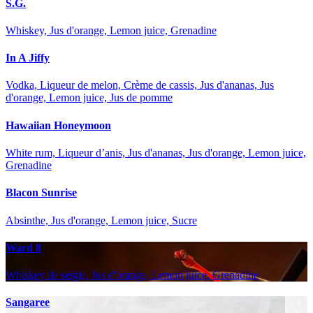
S.G.
Whiskey, Jus d'orange, Lemon juice, Grenadine
In A Jiffy
Vodka, Liqueur de melon, Crème de cassis, Jus d'ananas, Jus
d'orange, Lemon juice, Jus de pomme
Hawaiian Honeymoon
White rum, Liqueur d’anis, Jus d'ananas, Jus d'orange, Lemon juice,
Grenadine
Blacon Sunrise
Absinthe, Jus d'orange, Lemon juice, Sucre
Ward 8
Whiskey de seigle, Jus d'orange, Lemon juice, Grenadine
Sangaree