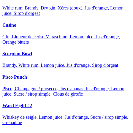
White rum, Brandy, Dry gin, Xérès (doux), Jus d'orange, Lemon
juice, Sirop d'orgeat
Casino
Gin, Liqueur de cerise Maraschino, Lemon juice, Jus d'orange,
Orange bitters
Scorpion Bowl
Brandy, White rum, Lemon juice, Jus d'orange, Sirop d'orgeat
Pisco Punch
Pisco, Champagne / prosecco, Jus d'ananas, Jus d'orange, Lemon
juice, Sucre / sirop simple, Clous de girofle
Ward Eight #2
Whiskey de seigle, Lemon juice, Jus d'orange, Sucre / sirop simple,
Grenadine