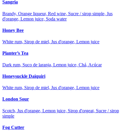
Sangria
Brandy, Orange liqueur, Red wine, Sucre / sirop simple, Jus
d'orange, Lemon juice, Soda water
Honey Bee
White rum, Sirop de miel, Jus d'orange, Lemon juice
Planter’s Tea
Dark rum, Suco de laranja, Lemon juice, Chá, Açúcar
Honeysuckle Daiquiri
White rum, Sirop de miel, Jus d'orange, Lemon juice
London Sour
Scotch, Jus d'orange, Lemon juice, Sirop d'orgeat, Sucre / sirop
simple
Fog Cutter