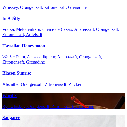
Whiskey, Orangensaft, Zitronensaft, Grenadine
In A Jiffy
Vodka, Melonenlikör, Creme de Cassis, Ananassaft, Orangensaft,
Zitronensaft, Apfelsaft
Hawaiian Honeymoon
Weißer Rum, Aniseed liqueur, Ananassaft, Orangensaft,
Zitronensaft, Grenadine
Blacon Sunrise
Absinthe, Orangensaft, Zitronensaft, Zucker
Ward 8
Rye whiskey, Orangensaft, Zitronensaft, Grenadine
Sangaree