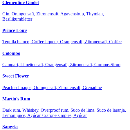
Clementine Gimlet
Gin, Orangensaft, Zitronensaft, Agavensirup, Thymian,
Basilikumblätter
Prince Louis
Tequila blanco, Coffee liqueur, Orangensaft, Zitronensaft, Coffee
Colombo
Campari, Limettensaft, Orangensaft, Zitronensaft, Gomme-Sirup
Sweet Flower
Peach schnapps, Orangensaft, Zitronensaft, Grenadine
Martin's Rum
Dark rum, Whiskey, Overproof rum, Suco de lima, Suco de laranja,
Lemon juice, Açúcar / xarope simples, Açúcar
Sangria