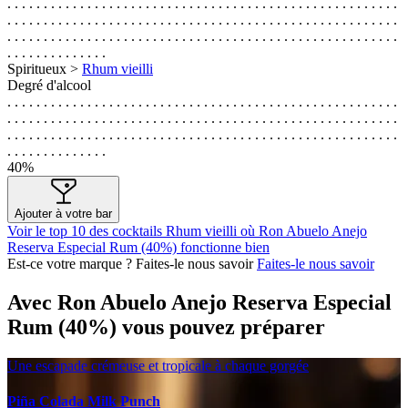
. . . . . . . . . . . . . . . . . . . . . . . . . . . . . . . . . . . . . . . . . . . . . . . . . . . . . .
. . . . . . . . . . . . . . . . . . . . . . . . . . . . . . . . . . . . . . . . . . . . . . . . . . . . . .
. . . . . . . . . . . . . . . . . . . . . . . . . . . . . . . . . . . . . . . . . . . . . . . . . . . . . .
. . . . . . . . . . . . . .
Spiritueux >
Rhum vieilli
Degré d'alcool
. . . . . . . . . . . . . . . . . . . . . . . . . . . . . . . . . . . . . . . . . . . . . . . . . . . . . .
. . . . . . . . . . . . . . . . . . . . . . . . . . . . . . . . . . . . . . . . . . . . . . . . . . . . . .
. . . . . . . . . . . . . . . . . . . . . . . . . . . . . . . . . . . . . . . . . . . . . . . . . . . . . .
. . . . . . . . . . . . . .
40%
Ajouter à votre bar
Voir le top 10 des cocktails Rhum vieilli où Ron Abuelo Anejo
Reserva Especial Rum (40%) fonctionne bien
Est-ce votre marque ? Faites-le nous savoir
Faites-le nous savoir
Avec Ron Abuelo Anejo Reserva Especial
Rum (40%) vous pouvez préparer
Une escapade crémeuse et tropicale à chaque gorgée
Piña Colada Milk Punch