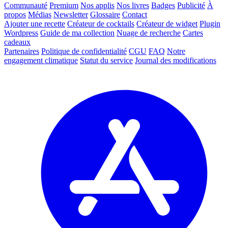
Communauté
Premium
Nos applis
Nos livres
Badges
Publicité
À
propos
Médias
Newsletter
Glossaire
Contact
Ajouter une recette
Créateur de cocktails
Créateur de widget
Plugin
Wordpress
Guide de ma collection
Nuage de recherche
Cartes
cadeaux
Partenaires
Politique de confidentialité
CGU
FAQ
Notre
engagement climatique
Statut du service
Journal des modifications