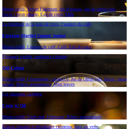
Rhum vieilli, Velvet Falernum, Jus d'ananas, Jus de citron vert,
Sucre / sirop simple, Eau de coco, Milk
La fraîcheur de la noix de coco, l’audace du café.
Espresso Martini Sammy Junior
Rhum vieilli, Liqueur de café, Café, Eau de coco
Élégance vieillie, ambiance cubaine
Old Cuban
Rhum vieilli, Champagne / prosecco, Jus de citron vert, Sucre / sirop
simple, Bitters aromatiques, Mint leaves
Un classique caribéen
Corn 'n' Oil
Rhum vieilli, Dark rum, Falernum, Bitters aromatiques
Épices chaudes et décadence crémeuse dans un verre.