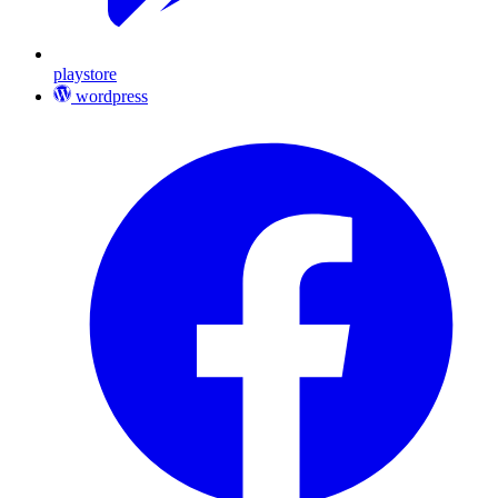
playstore
wordpress