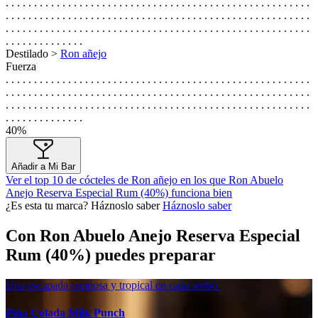
. . . . . . . . . . . . . . . . . . . . . . . . . . . . . . . . . . . . . . . . . . . . . . . . . . . . . .
. . . . . . . . . . . . . . . . . . . . . . . . . . . . . . . . . . . . . . . . . . . . . . . . . . . . . .
. . . . . . . . . . . . . . . . . . . . . . . . . . . . . . . . . . . . . . . . . . . . . . . . . . . . . .
. . . . . . . . . . . . . .
Destilado >
Ron añejo
Fuerza
. . . . . . . . . . . . . . . . . . . . . . . . . . . . . . . . . . . . . . . . . . . . . . . . . . . . . .
. . . . . . . . . . . . . . . . . . . . . . . . . . . . . . . . . . . . . . . . . . . . . . . . . . . . . .
. . . . . . . . . . . . . . . . . . . . . . . . . . . . . . . . . . . . . . . . . . . . . . . . . . . . . .
. . . . . . . . . . . . . .
40%
Añadir a Mi Bar
Ver el top 10 de cócteles de Ron añejo en los que Ron Abuelo
Anejo Reserva Especial Rum (40%) funciona bien
¿Es esta tu marca? Háznoslo saber
Háznoslo saber
Con Ron Abuelo Anejo Reserva Especial
Rum (40%) puedes preparar
Una escapada cremosa y tropical en cada sorbo.
Piña Colada Milk Punch