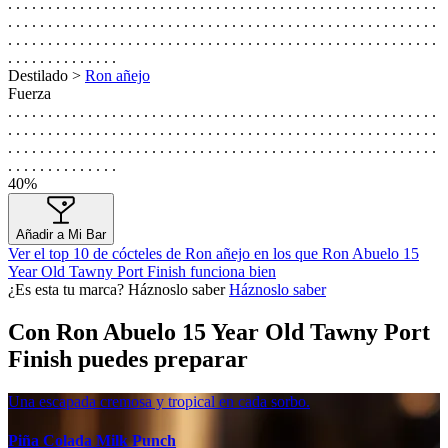
. . . . . . . . . . . . . . . . . . . . . . . . . . . . . . . . . . . . . . . . . . . . . . . . . . . . . .
. . . . . . . . . . . . . . . . . . . . . . . . . . . . . . . . . . . . . . . . . . . . . . . . . . . . . .
. . . . . . . . . . . . . . . . . . . . . . . . . . . . . . . . . . . . . . . . . . . . . . . . . . . . . .
. . . . . . . . . . . . . .
Destilado >
Ron añejo
Fuerza
. . . . . . . . . . . . . . . . . . . . . . . . . . . . . . . . . . . . . . . . . . . . . . . . . . . . . .
. . . . . . . . . . . . . . . . . . . . . . . . . . . . . . . . . . . . . . . . . . . . . . . . . . . . . .
. . . . . . . . . . . . . . . . . . . . . . . . . . . . . . . . . . . . . . . . . . . . . . . . . . . . . .
. . . . . . . . . . . . . .
40%
Añadir a Mi Bar
Ver el top 10 de cócteles de Ron añejo en los que Ron Abuelo 15
Year Old Tawny Port Finish funciona bien
¿Es esta tu marca? Háznoslo saber
Háznoslo saber
Con Ron Abuelo 15 Year Old Tawny Port
Finish puedes preparar
Una escapada cremosa y tropical en cada sorbo.
Piña Colada Milk Punch