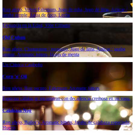
Ron añejo, Velvet Falernum, Jugo de piña, Jugo de lima, Azúcar /
jarabe simple, Agua de coco, Leche
Elegancia en la Edad, Vibe Cubano
Old Cuban
Ron añejo, Champagne / prosecco, Jugo de lima, Azúcar / jarabe
simple, Aromatic bitters, Hojas de menta
Un Clásico Caribeño
Corn 'n' Oil
Ron añejo, Ron oscuro, Falernum, Aromatic bitters
Especias cálidas se encuentran con decadencia cremosa en un vaso.
Calabaza Nog
Ron añejo, Bailey's, Aromatic bitters, Jarabe de calabaza especiada,
Huevo