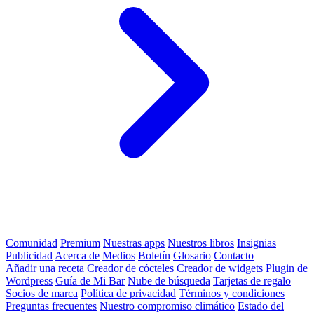
Comunidad
Premium
Nuestras apps
Nuestros libros
Insignias
Publicidad
Acerca de
Medios
Boletín
Glosario
Contacto
Añadir una receta
Creador de cócteles
Creador de widgets
Plugin de
Wordpress
Guía de Mi Bar
Nube de búsqueda
Tarjetas de regalo
Socios de marca
Política de privacidad
Términos y condiciones
Preguntas frecuentes
Nuestro compromiso climático
Estado del