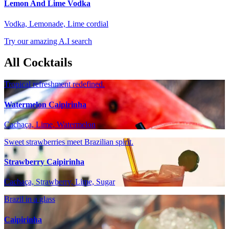
Lemon And Lime Vodka
Vodka, Lemonade, Lime cordial
Try our amazing A.I search
All Cocktails
Tropical refreshment redefined.
Watermelon Caipirinha
Cachaça, Lime, Watermelon
Sweet strawberries meet Brazilian spirit.
Strawberry Caipirinha
Cachaça, Strawberry, Lime, Sugar
Brazil in a glass
Caipirinha