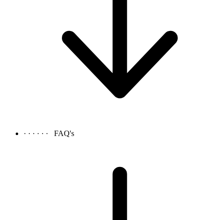
· · · · · ·
FAQ's