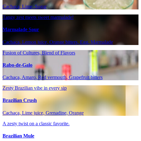
Cachaça, Lime, Sugar
Tangy zest meets sweet marmalade!
Marmalade Sour
Cachaça, Lemon juice, Orange bitters, Egg, Marmalade
Fusion of Cultures, Blend of Flavors
Rabo-de-Galo
Cachaça, Amaro, Red vermouth, Grapefruit bitters
Zesty Brazilian vibe in every sip
Brazilian Crush
Cachaça, Lime juice, Grenadine, Orange
A zesty twist on a classic favorite.
Brazilian Mule