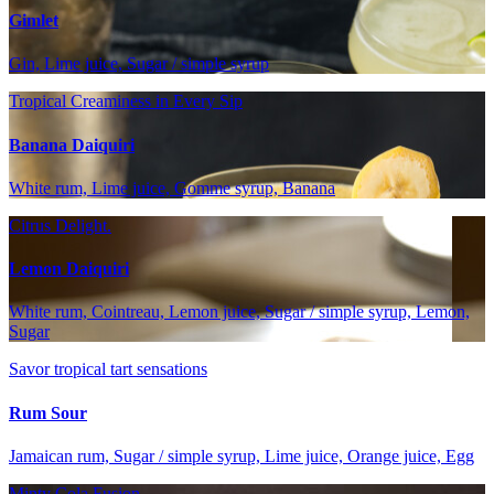
Gimlet
Gin, Lime juice, Sugar / simple syrup
Tropical Creaminess in Every Sip
Banana Daiquiri
White rum, Lime juice, Gomme syrup, Banana
Citrus Delight.
Lemon Daiquiri
White rum, Cointreau, Lemon juice, Sugar / simple syrup, Lemon,
Sugar
Savor tropical tart sensations
Rum Sour
Jamaican rum, Sugar / simple syrup, Lime juice, Orange juice, Egg
Minty Cola Fusion