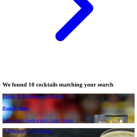
We found 10 cocktails matching your search
Classic Refreshment Redefined
Rum Collins
White rum, Soda water, Lime, Sugar
A Timeless Gin Tradition