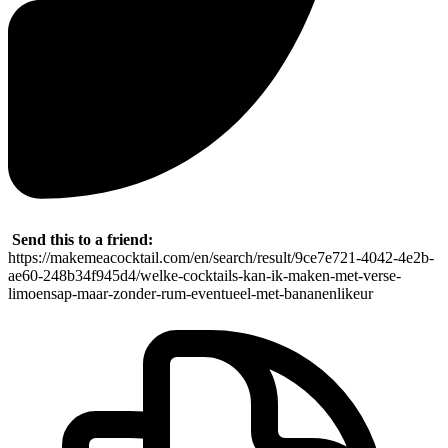
Send this to a friend:
https://makemeacocktail.com/en/search/result/9ce7e721-4042-4e2b-
ae60-248b34f945d4/welke-cocktails-kan-ik-maken-met-verse-
limoensap-maar-zonder-rum-eventueel-met-bananenlikeur