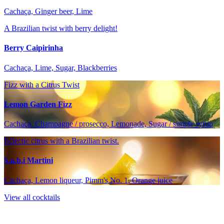
Cachaça, Ginger beer, Lime
A Brazilian twist with berry delight!
Berry Caipirinha
Cachaça, Lime, Sugar, Blackberries
Fizz with a Citrus Twist
Lemon Garden Fizz
Cachaça, Champagne / prosecco, Lemonade, Sugar / simple syrup
Eclectic citrus with a Brazilian twist.
S.a.b.i Martini
Cachaça, Lemon liqueur, Pimm's No. 1, Orange juice
View all cocktails