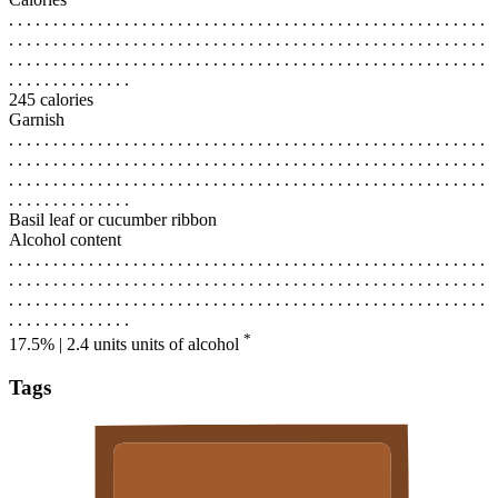
. . . . . . . . . . . . . . . . . . . . . . . . . . . . . . . . . . . . . . . . . . . . . . . . . . . . . .
. . . . . . . . . . . . . . . . . . . . . . . . . . . . . . . . . . . . . . . . . . . . . . . . . . . . . .
. . . . . . . . . . . . . . . . . . . . . . . . . . . . . . . . . . . . . . . . . . . . . . . . . . . . . .
. . . . . . . . . . . . . .
245 calories
Garnish
. . . . . . . . . . . . . . . . . . . . . . . . . . . . . . . . . . . . . . . . . . . . . . . . . . . . . .
. . . . . . . . . . . . . . . . . . . . . . . . . . . . . . . . . . . . . . . . . . . . . . . . . . . . . .
. . . . . . . . . . . . . . . . . . . . . . . . . . . . . . . . . . . . . . . . . . . . . . . . . . . . . .
. . . . . . . . . . . . . .
Basil leaf or cucumber ribbon
Alcohol content
. . . . . . . . . . . . . . . . . . . . . . . . . . . . . . . . . . . . . . . . . . . . . . . . . . . . . .
. . . . . . . . . . . . . . . . . . . . . . . . . . . . . . . . . . . . . . . . . . . . . . . . . . . . . .
. . . . . . . . . . . . . . . . . . . . . . . . . . . . . . . . . . . . . . . . . . . . . . . . . . . . . .
. . . . . . . . . . . . . .
*
17.5% | 2.4 units
units of alcohol
Tags