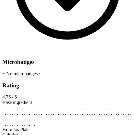
Microbadges
~ No microbadges ~
Rating
4.75 / 5
Base ingredient
. . . . . . . . . . . . . . . . . . . . . . . . . . . . . . . . . . . . . . . . . . . . . . . . . . . . . .
. . . . . . . . . . . . . . . . . . . . . . . . . . . . . . . . . . . . . . . . . . . . . . . . . . . . . .
. . . . . . . . . . . . . . . . . . . . . . . . . . . . . . . . . . . . . . . . . . . . . . . . . . . . . .
. . . . . . . . . . . . . .
Hornitos Plata
Calories