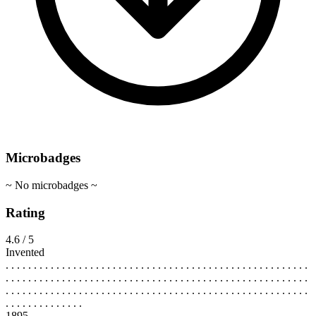
Microbadges
~ No microbadges ~
Rating
4.6 / 5
Invented
. . . . . . . . . . . . . . . . . . . . . . . . . . . . . . . . . . . . . . . . . . . . . . . . . . . . . .
. . . . . . . . . . . . . . . . . . . . . . . . . . . . . . . . . . . . . . . . . . . . . . . . . . . . . .
. . . . . . . . . . . . . . . . . . . . . . . . . . . . . . . . . . . . . . . . . . . . . . . . . . . . . .
. . . . . . . . . . . . . .
1895