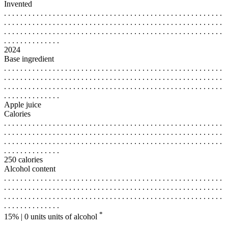
Invented
. . . . . . . . . . . . . . . . . . . . . . . . . . . . . . . . . . . . . . . . . . . . . . . . . . . . . .
. . . . . . . . . . . . . . . . . . . . . . . . . . . . . . . . . . . . . . . . . . . . . . . . . . . . . .
. . . . . . . . . . . . . . . . . . . . . . . . . . . . . . . . . . . . . . . . . . . . . . . . . . . . . .
. . . . . . . . . . . . . .
2024
Base ingredient
. . . . . . . . . . . . . . . . . . . . . . . . . . . . . . . . . . . . . . . . . . . . . . . . . . . . . .
. . . . . . . . . . . . . . . . . . . . . . . . . . . . . . . . . . . . . . . . . . . . . . . . . . . . . .
. . . . . . . . . . . . . . . . . . . . . . . . . . . . . . . . . . . . . . . . . . . . . . . . . . . . . .
. . . . . . . . . . . . . .
Apple juice
Calories
. . . . . . . . . . . . . . . . . . . . . . . . . . . . . . . . . . . . . . . . . . . . . . . . . . . . . .
. . . . . . . . . . . . . . . . . . . . . . . . . . . . . . . . . . . . . . . . . . . . . . . . . . . . . .
. . . . . . . . . . . . . . . . . . . . . . . . . . . . . . . . . . . . . . . . . . . . . . . . . . . . . .
. . . . . . . . . . . . . .
250 calories
Alcohol content
. . . . . . . . . . . . . . . . . . . . . . . . . . . . . . . . . . . . . . . . . . . . . . . . . . . . . .
. . . . . . . . . . . . . . . . . . . . . . . . . . . . . . . . . . . . . . . . . . . . . . . . . . . . . .
. . . . . . . . . . . . . . . . . . . . . . . . . . . . . . . . . . . . . . . . . . . . . . . . . . . . . .
. . . . . . . . . . . . . .
*
15% | 0 units
units of alcohol