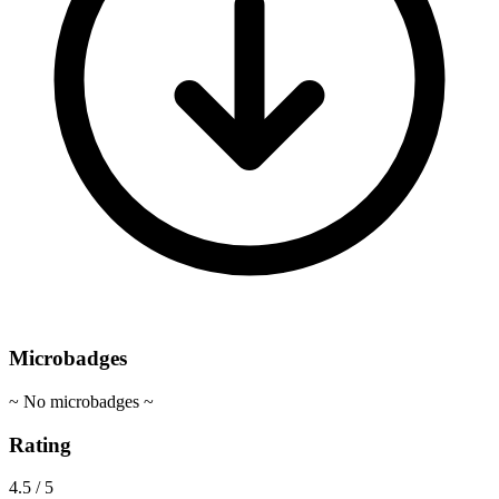
Microbadges
~ No microbadges ~
Rating
4.5 / 5