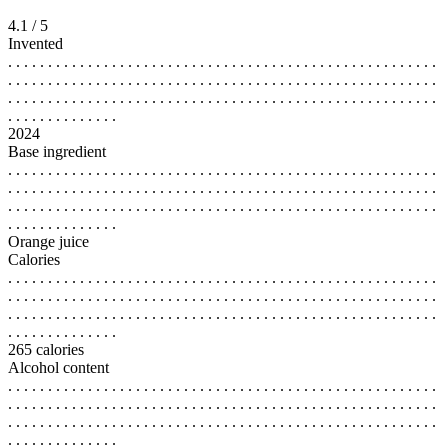
4.1 / 5
Invented
. . . . . . . . . . . . . . . . . . . . . . . . . . . . . . . . . . . . . . . . . . . . . . . . . . . . . .
. . . . . . . . . . . . . . . . . . . . . . . . . . . . . . . . . . . . . . . . . . . . . . . . . . . . . .
. . . . . . . . . . . . . . . . . . . . . . . . . . . . . . . . . . . . . . . . . . . . . . . . . . . . . .
. . . . . . . . . . . . . .
2024
Base ingredient
. . . . . . . . . . . . . . . . . . . . . . . . . . . . . . . . . . . . . . . . . . . . . . . . . . . . . .
. . . . . . . . . . . . . . . . . . . . . . . . . . . . . . . . . . . . . . . . . . . . . . . . . . . . . .
. . . . . . . . . . . . . . . . . . . . . . . . . . . . . . . . . . . . . . . . . . . . . . . . . . . . . .
. . . . . . . . . . . . . .
Orange juice
Calories
. . . . . . . . . . . . . . . . . . . . . . . . . . . . . . . . . . . . . . . . . . . . . . . . . . . . . .
. . . . . . . . . . . . . . . . . . . . . . . . . . . . . . . . . . . . . . . . . . . . . . . . . . . . . .
. . . . . . . . . . . . . . . . . . . . . . . . . . . . . . . . . . . . . . . . . . . . . . . . . . . . . .
. . . . . . . . . . . . . .
265 calories
Alcohol content
. . . . . . . . . . . . . . . . . . . . . . . . . . . . . . . . . . . . . . . . . . . . . . . . . . . . . .
. . . . . . . . . . . . . . . . . . . . . . . . . . . . . . . . . . . . . . . . . . . . . . . . . . . . . .
. . . . . . . . . . . . . . . . . . . . . . . . . . . . . . . . . . . . . . . . . . . . . . . . . . . . . .
. . . . . . . . . . . . . .