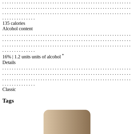
. . . . . . . . . . . . . . . . . . . . . . . . . . . . . . . . . . . . . . . . . . . . . . . . . . . . . .
. . . . . . . . . . . . . . . . . . . . . . . . . . . . . . . . . . . . . . . . . . . . . . . . . . . . . .
. . . . . . . . . . . . . . . . . . . . . . . . . . . . . . . . . . . . . . . . . . . . . . . . . . . . . .
. . . . . . . . . . . . . .
135 calories
Alcohol content
. . . . . . . . . . . . . . . . . . . . . . . . . . . . . . . . . . . . . . . . . . . . . . . . . . . . . .
. . . . . . . . . . . . . . . . . . . . . . . . . . . . . . . . . . . . . . . . . . . . . . . . . . . . . .
. . . . . . . . . . . . . . . . . . . . . . . . . . . . . . . . . . . . . . . . . . . . . . . . . . . . . .
. . . . . . . . . . . . . .
*
16% | 1.2 units
units of alcohol
Details
. . . . . . . . . . . . . . . . . . . . . . . . . . . . . . . . . . . . . . . . . . . . . . . . . . . . . .
. . . . . . . . . . . . . . . . . . . . . . . . . . . . . . . . . . . . . . . . . . . . . . . . . . . . . .
. . . . . . . . . . . . . . . . . . . . . . . . . . . . . . . . . . . . . . . . . . . . . . . . . . . . . .
. . . . . . . . . . . . . .
Classic
Tags