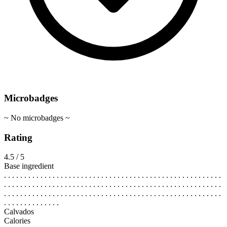
Microbadges
~ No microbadges ~
Rating
4.5 / 5
Base ingredient
. . . . . . . . . . . . . . . . . . . . . . . . . . . . . . . . . . . . . . . . . . . . . . . . . . . . . .
. . . . . . . . . . . . . . . . . . . . . . . . . . . . . . . . . . . . . . . . . . . . . . . . . . . . . .
. . . . . . . . . . . . . . . . . . . . . . . . . . . . . . . . . . . . . . . . . . . . . . . . . . . . . .
. . . . . . . . . . . . . .
Calvados
Calories