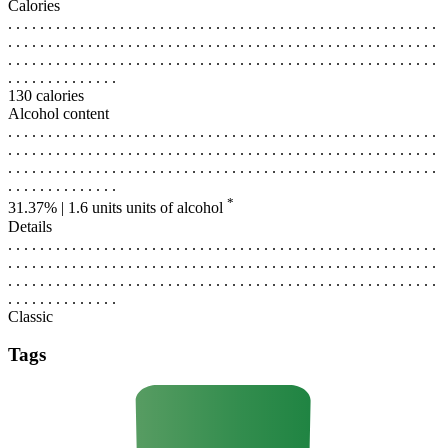
Calories
. . . . . . . . . . . . . . . . . . . . . . . . . . . . . . . . . . . . . . . . . . . . . . . . . . . . . .
. . . . . . . . . . . . . . . . . . . . . . . . . . . . . . . . . . . . . . . . . . . . . . . . . . . . . .
. . . . . . . . . . . . . . . . . . . . . . . . . . . . . . . . . . . . . . . . . . . . . . . . . . . . . .
. . . . . . . . . . . . . .
130 calories
Alcohol content
. . . . . . . . . . . . . . . . . . . . . . . . . . . . . . . . . . . . . . . . . . . . . . . . . . . . . .
. . . . . . . . . . . . . . . . . . . . . . . . . . . . . . . . . . . . . . . . . . . . . . . . . . . . . .
. . . . . . . . . . . . . . . . . . . . . . . . . . . . . . . . . . . . . . . . . . . . . . . . . . . . . .
. . . . . . . . . . . . . .
*
31.37% | 1.6 units
units of alcohol
Details
. . . . . . . . . . . . . . . . . . . . . . . . . . . . . . . . . . . . . . . . . . . . . . . . . . . . . .
. . . . . . . . . . . . . . . . . . . . . . . . . . . . . . . . . . . . . . . . . . . . . . . . . . . . . .
. . . . . . . . . . . . . . . . . . . . . . . . . . . . . . . . . . . . . . . . . . . . . . . . . . . . . .
. . . . . . . . . . . . . .
Classic
Tags