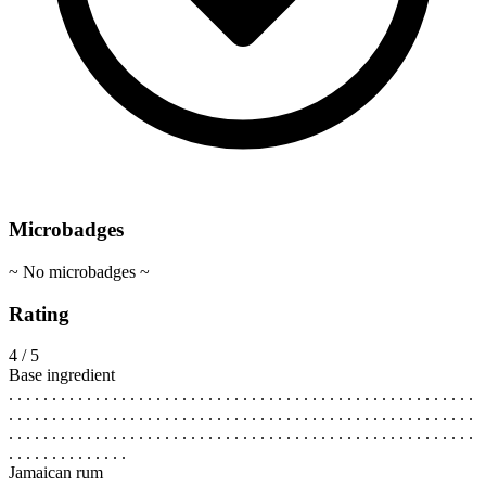
Microbadges
~ No microbadges ~
Rating
4 / 5
Base ingredient
. . . . . . . . . . . . . . . . . . . . . . . . . . . . . . . . . . . . . . . . . . . . . . . . . . . . . .
. . . . . . . . . . . . . . . . . . . . . . . . . . . . . . . . . . . . . . . . . . . . . . . . . . . . . .
. . . . . . . . . . . . . . . . . . . . . . . . . . . . . . . . . . . . . . . . . . . . . . . . . . . . . .
. . . . . . . . . . . . . .
Jamaican rum