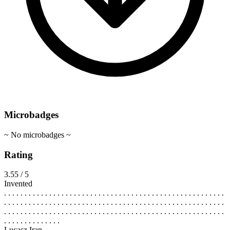
Microbadges
~ No microbadges ~
Rating
3.55 / 5
Invented
. . . . . . . . . . . . . . . . . . . . . . . . . . . . . . . . . . . . . . . . . . . . . . . . . . . . . .
. . . . . . . . . . . . . . . . . . . . . . . . . . . . . . . . . . . . . . . . . . . . . . . . . . . . . .
. . . . . . . . . . . . . . . . . . . . . . . . . . . . . . . . . . . . . . . . . . . . . . . . . . . . . .
. . . . . . . . . . . . . .
Lucasz Iran