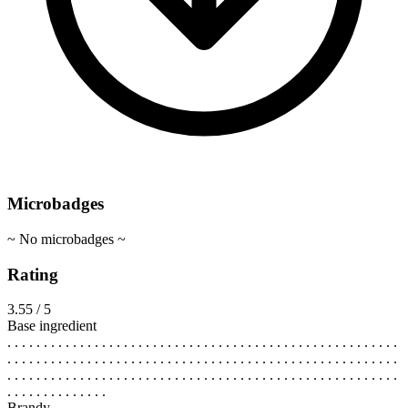
Microbadges
~ No microbadges ~
Rating
3.55 / 5
Base ingredient
. . . . . . . . . . . . . . . . . . . . . . . . . . . . . . . . . . . . . . . . . . . . . . . . . . . . . .
. . . . . . . . . . . . . . . . . . . . . . . . . . . . . . . . . . . . . . . . . . . . . . . . . . . . . .
. . . . . . . . . . . . . . . . . . . . . . . . . . . . . . . . . . . . . . . . . . . . . . . . . . . . . .
. . . . . . . . . . . . . .
Brandy