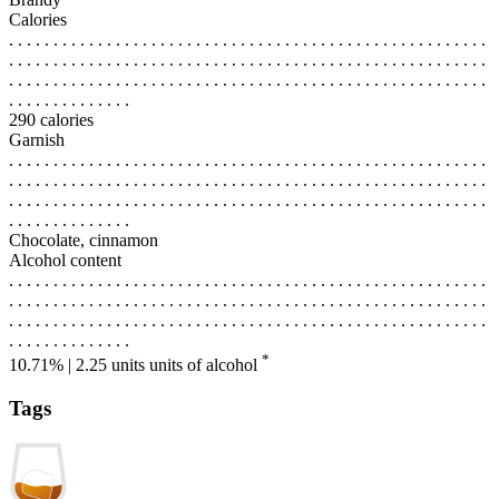
Calories
. . . . . . . . . . . . . . . . . . . . . . . . . . . . . . . . . . . . . . . . . . . . . . . . . . . . . .
. . . . . . . . . . . . . . . . . . . . . . . . . . . . . . . . . . . . . . . . . . . . . . . . . . . . . .
. . . . . . . . . . . . . . . . . . . . . . . . . . . . . . . . . . . . . . . . . . . . . . . . . . . . . .
. . . . . . . . . . . . . .
290 calories
Garnish
. . . . . . . . . . . . . . . . . . . . . . . . . . . . . . . . . . . . . . . . . . . . . . . . . . . . . .
. . . . . . . . . . . . . . . . . . . . . . . . . . . . . . . . . . . . . . . . . . . . . . . . . . . . . .
. . . . . . . . . . . . . . . . . . . . . . . . . . . . . . . . . . . . . . . . . . . . . . . . . . . . . .
. . . . . . . . . . . . . .
Chocolate, cinnamon
Alcohol content
. . . . . . . . . . . . . . . . . . . . . . . . . . . . . . . . . . . . . . . . . . . . . . . . . . . . . .
. . . . . . . . . . . . . . . . . . . . . . . . . . . . . . . . . . . . . . . . . . . . . . . . . . . . . .
. . . . . . . . . . . . . . . . . . . . . . . . . . . . . . . . . . . . . . . . . . . . . . . . . . . . . .
. . . . . . . . . . . . . .
*
10.71% | 2.25 units
units of alcohol
Tags