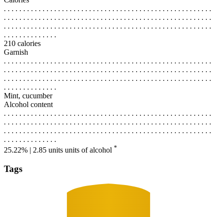
. . . . . . . . . . . . . . . . . . . . . . . . . . . . . . . . . . . . . . . . . . . . . . . . . . . . . .
. . . . . . . . . . . . . . . . . . . . . . . . . . . . . . . . . . . . . . . . . . . . . . . . . . . . . .
. . . . . . . . . . . . . . . . . . . . . . . . . . . . . . . . . . . . . . . . . . . . . . . . . . . . . .
. . . . . . . . . . . . . .
210 calories
Garnish
. . . . . . . . . . . . . . . . . . . . . . . . . . . . . . . . . . . . . . . . . . . . . . . . . . . . . .
. . . . . . . . . . . . . . . . . . . . . . . . . . . . . . . . . . . . . . . . . . . . . . . . . . . . . .
. . . . . . . . . . . . . . . . . . . . . . . . . . . . . . . . . . . . . . . . . . . . . . . . . . . . . .
. . . . . . . . . . . . . .
Mint, cucumber
Alcohol content
. . . . . . . . . . . . . . . . . . . . . . . . . . . . . . . . . . . . . . . . . . . . . . . . . . . . . .
. . . . . . . . . . . . . . . . . . . . . . . . . . . . . . . . . . . . . . . . . . . . . . . . . . . . . .
. . . . . . . . . . . . . . . . . . . . . . . . . . . . . . . . . . . . . . . . . . . . . . . . . . . . . .
. . . . . . . . . . . . . .
*
25.22% | 2.85 units
units of alcohol
Tags