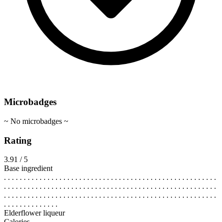
Microbadges
~ No microbadges ~
Rating
3.91 / 5
Base ingredient
. . . . . . . . . . . . . . . . . . . . . . . . . . . . . . . . . . . . . . . . . . . . . . . . . . . . . .
. . . . . . . . . . . . . . . . . . . . . . . . . . . . . . . . . . . . . . . . . . . . . . . . . . . . . .
. . . . . . . . . . . . . . . . . . . . . . . . . . . . . . . . . . . . . . . . . . . . . . . . . . . . . .
. . . . . . . . . . . . . .
Elderflower liqueur
Calories