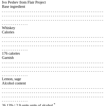
Ivo Peshev from Flair Project
Base ingredient
. . . . . . . . . . . . . . . . . . . . . . . . . . . . . . . . . . . . . . . . . . . . . . . . . . . . . .
. . . . . . . . . . . . . . . . . . . . . . . . . . . . . . . . . . . . . . . . . . . . . . . . . . . . . .
. . . . . . . . . . . . . . . . . . . . . . . . . . . . . . . . . . . . . . . . . . . . . . . . . . . . . .
. . . . . . . . . . . . . .
Whiskey
Calories
. . . . . . . . . . . . . . . . . . . . . . . . . . . . . . . . . . . . . . . . . . . . . . . . . . . . . .
. . . . . . . . . . . . . . . . . . . . . . . . . . . . . . . . . . . . . . . . . . . . . . . . . . . . . .
. . . . . . . . . . . . . . . . . . . . . . . . . . . . . . . . . . . . . . . . . . . . . . . . . . . . . .
. . . . . . . . . . . . . .
176 calories
Garnish
. . . . . . . . . . . . . . . . . . . . . . . . . . . . . . . . . . . . . . . . . . . . . . . . . . . . . .
. . . . . . . . . . . . . . . . . . . . . . . . . . . . . . . . . . . . . . . . . . . . . . . . . . . . . .
. . . . . . . . . . . . . . . . . . . . . . . . . . . . . . . . . . . . . . . . . . . . . . . . . . . . . .
. . . . . . . . . . . . . .
Lemon, sage
Alcohol content
. . . . . . . . . . . . . . . . . . . . . . . . . . . . . . . . . . . . . . . . . . . . . . . . . . . . . .
. . . . . . . . . . . . . . . . . . . . . . . . . . . . . . . . . . . . . . . . . . . . . . . . . . . . . .
. . . . . . . . . . . . . . . . . . . . . . . . . . . . . . . . . . . . . . . . . . . . . . . . . . . . . .
. . . . . . . . . . . . . .
*
26.13% | 2.9 units
units of alcohol