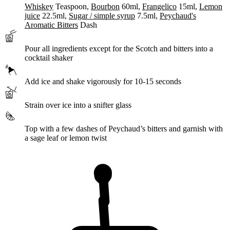
Whiskey
Teaspoon,
Bourbon
60ml,
Frangelico
15ml,
Lemon
juice
22.5ml,
Sugar / simple syrup
7.5ml,
Peychaud's
Aromatic Bitters
Dash
Pour
all ingredients except for the Scotch and bitters into a
cocktail shaker
Add
ice and
shake
vigorously for 10-15 seconds
Strain
over ice into a snifter glass
Top with a few dashes of Peychaud’s bitters and
garnish
with
a sage leaf or lemon twist