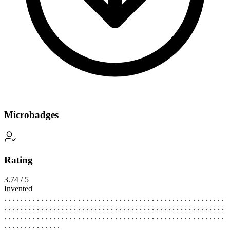
Microbadges
Rating
3.74 / 5
Invented
. . . . . . . . . . . . . . . . . . . . . . . . . . . . . . . . . . . . . . . . . . . . . . . . . . . . . .
. . . . . . . . . . . . . . . . . . . . . . . . . . . . . . . . . . . . . . . . . . . . . . . . . . . . . .
. . . . . . . . . . . . . . . . . . . . . . . . . . . . . . . . . . . . . . . . . . . . . . . . . . . . . .
. . . . . . . . . . . . . .