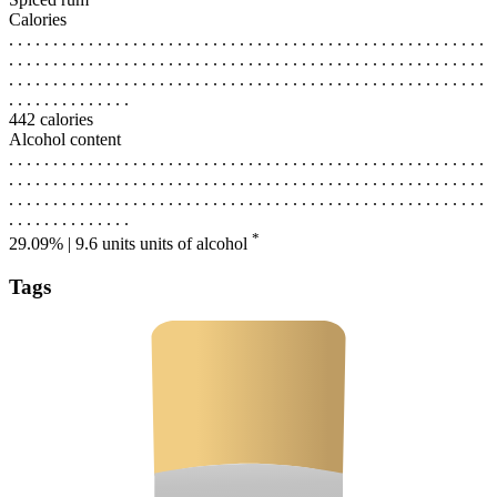
Calories
. . . . . . . . . . . . . . . . . . . . . . . . . . . . . . . . . . . . . . . . . . . . . . . . . . . . . .
. . . . . . . . . . . . . . . . . . . . . . . . . . . . . . . . . . . . . . . . . . . . . . . . . . . . . .
. . . . . . . . . . . . . . . . . . . . . . . . . . . . . . . . . . . . . . . . . . . . . . . . . . . . . .
. . . . . . . . . . . . . .
442 calories
Alcohol content
. . . . . . . . . . . . . . . . . . . . . . . . . . . . . . . . . . . . . . . . . . . . . . . . . . . . . .
. . . . . . . . . . . . . . . . . . . . . . . . . . . . . . . . . . . . . . . . . . . . . . . . . . . . . .
. . . . . . . . . . . . . . . . . . . . . . . . . . . . . . . . . . . . . . . . . . . . . . . . . . . . . .
. . . . . . . . . . . . . .
*
29.09% | 9.6 units
units of alcohol
Tags