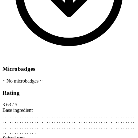
Microbadges
~ No microbadges ~
Rating
3.63 / 5
Base ingredient
. . . . . . . . . . . . . . . . . . . . . . . . . . . . . . . . . . . . . . . . . . . . . . . . . . . . . .
. . . . . . . . . . . . . . . . . . . . . . . . . . . . . . . . . . . . . . . . . . . . . . . . . . . . . .
. . . . . . . . . . . . . . . . . . . . . . . . . . . . . . . . . . . . . . . . . . . . . . . . . . . . . .
. . . . . . . . . . . . . .
Spiced rum