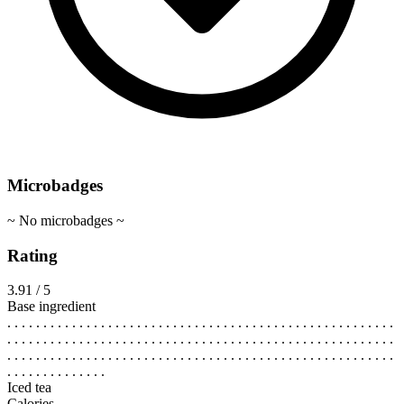
Microbadges
~ No microbadges ~
Rating
3.91 / 5
Base ingredient
. . . . . . . . . . . . . . . . . . . . . . . . . . . . . . . . . . . . . . . . . . . . . . . . . . . . . .
. . . . . . . . . . . . . . . . . . . . . . . . . . . . . . . . . . . . . . . . . . . . . . . . . . . . . .
. . . . . . . . . . . . . . . . . . . . . . . . . . . . . . . . . . . . . . . . . . . . . . . . . . . . . .
. . . . . . . . . . . . . .
Iced tea
Calories