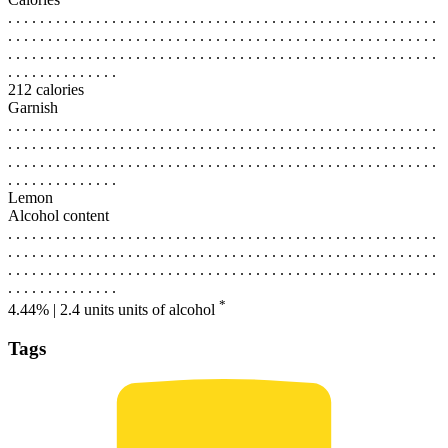
. . . . . . . . . . . . . . . . . . . . . . . . . . . . . . . . . . . . . . . . . . . . . . . . . . . . . .
. . . . . . . . . . . . . . . . . . . . . . . . . . . . . . . . . . . . . . . . . . . . . . . . . . . . . .
. . . . . . . . . . . . . . . . . . . . . . . . . . . . . . . . . . . . . . . . . . . . . . . . . . . . . .
. . . . . . . . . . . . . .
212 calories
Garnish
. . . . . . . . . . . . . . . . . . . . . . . . . . . . . . . . . . . . . . . . . . . . . . . . . . . . . .
. . . . . . . . . . . . . . . . . . . . . . . . . . . . . . . . . . . . . . . . . . . . . . . . . . . . . .
. . . . . . . . . . . . . . . . . . . . . . . . . . . . . . . . . . . . . . . . . . . . . . . . . . . . . .
. . . . . . . . . . . . . .
Lemon
Alcohol content
. . . . . . . . . . . . . . . . . . . . . . . . . . . . . . . . . . . . . . . . . . . . . . . . . . . . . .
. . . . . . . . . . . . . . . . . . . . . . . . . . . . . . . . . . . . . . . . . . . . . . . . . . . . . .
. . . . . . . . . . . . . . . . . . . . . . . . . . . . . . . . . . . . . . . . . . . . . . . . . . . . . .
. . . . . . . . . . . . . .
*
4.44% | 2.4 units
units of alcohol
Tags