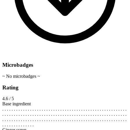
Microbadges
~ No microbadges ~
Rating
4.6 / 5
Base ingredient
. . . . . . . . . . . . . . . . . . . . . . . . . . . . . . . . . . . . . . . . . . . . . . . . . . . . . .
. . . . . . . . . . . . . . . . . . . . . . . . . . . . . . . . . . . . . . . . . . . . . . . . . . . . . .
. . . . . . . . . . . . . . . . . . . . . . . . . . . . . . . . . . . . . . . . . . . . . . . . . . . . . .
. . . . . . . . . . . . . .
Ginger syrup