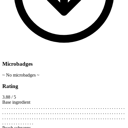
Microbadges
~ No microbadges ~
Rating
3.88 / 5
Base ingredient
. . . . . . . . . . . . . . . . . . . . . . . . . . . . . . . . . . . . . . . . . . . . . . . . . . . . . .
. . . . . . . . . . . . . . . . . . . . . . . . . . . . . . . . . . . . . . . . . . . . . . . . . . . . . .
. . . . . . . . . . . . . . . . . . . . . . . . . . . . . . . . . . . . . . . . . . . . . . . . . . . . . .
. . . . . . . . . . . . . .
Peach schnapps