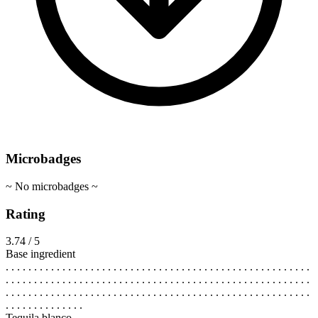
Microbadges
~ No microbadges ~
Rating
3.74 / 5
Base ingredient
. . . . . . . . . . . . . . . . . . . . . . . . . . . . . . . . . . . . . . . . . . . . . . . . . . . . . .
. . . . . . . . . . . . . . . . . . . . . . . . . . . . . . . . . . . . . . . . . . . . . . . . . . . . . .
. . . . . . . . . . . . . . . . . . . . . . . . . . . . . . . . . . . . . . . . . . . . . . . . . . . . . .
. . . . . . . . . . . . . .
Tequila blanco